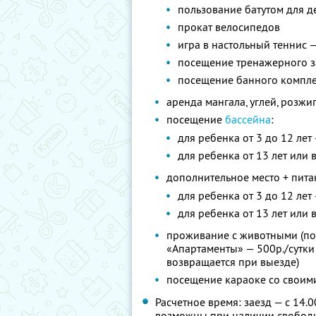
пользование батутом для де
прокат велосипедов
игра в настольный теннис 
посещение тренажерного за
посещение банного комплек
аренда мангала, углей, розжи
посещение
бассейна
:
для ребенка от 3 до 12 лет
для ребенка от 13 лет или 
дополнительное место + пита
для ребенка от 3 до 12 лет
для ребенка от 13 лет или 
проживание с животными (по
«Апартаменты» — 500р./сутки
возвращается при выезде)
посещение караоке со своими
Расчетное время: заезд — с 14.0
возможны при наличии свободн