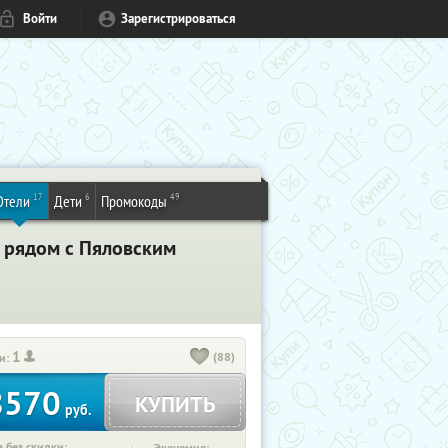
Войти
Зарегистрироваться
17
6
49
Отели
Дети
Промокоды
b рядом с Пяловским
1
(88)
и:
8570
КУПИТЬ
руб.
 без скидки: