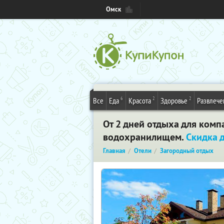
Омск
6
2
2
Все
Еда
Красота
Здоровье
Развлече
От 2 дней отдыха для комп
водохранилищем.
Скидка 
Главная
Отели
Загородный отдых