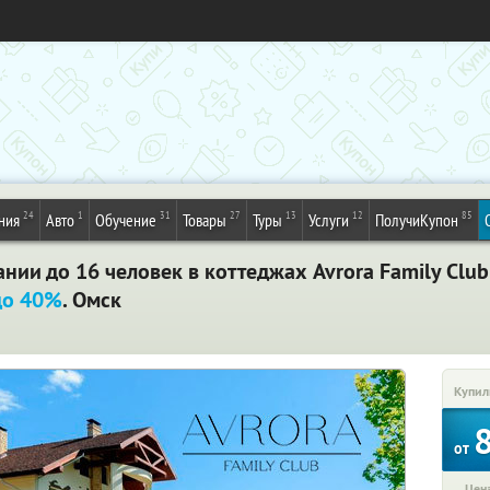
24
1
31
27
13
12
85
ния
Авто
Обучение
Товары
Туры
Услуги
ПолучиКупон
ании до 16 человек в коттеджах Avrora Family Clu
до 40%
. Омск
Купил
от
Цена