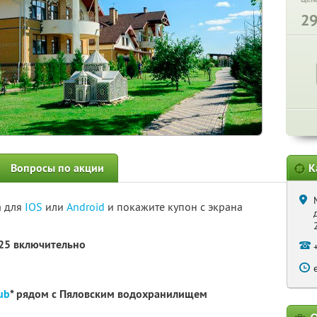
2
Вопросы по акции
К
а для
IOS
или
Android
и покажите купон с экрана
025 включительно
ub
* рядом с Пяловским водохранилищем