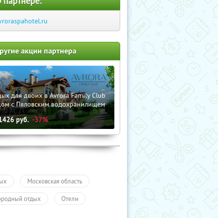
 партнере:
vroraspahotel.ru
ругие акции партнера
ых для двоих в Avrora Family Club
дом с Пяловским водохранилищем
1426
руб.
-37%
ых
Московская область
ородный отдых
Отели