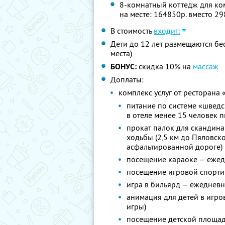
8-комнатный коттедж для ком
на месте: 164850р. вместо 2
В стоимость
входит:
Дети до 12 лет размещаются бе
места)
БОНУС:
скидка 10% на
массаж
Доплаты:
комплекс услуг от ресторана 
питание по системе «шведс
в отеле менее 15 человек 
прокат палок для скандина
ходьбы (2,5 км до Пяловс
асфальтированной дороге)
посещение караоке — ежедн
посещение игровой спортив
игра в бильярд — ежеднев
анимация для детей в игро
игры)
посещение детской площа