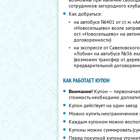
сотрудников загородного клуба
Как добраться:
на автобусе №401 от ст. м. «А
«Новосельцево» возле заправк
ост. «Новосельцево» на авто
договоренности)
на экспрессе от Савеловского 
«Лобня» на автобусе №36 еха
(возможен трансфер от дерев
предварительной договоренн
КАК РАБОТАЕТ КУПОН
Внимание!
Купон — первоначал
стоимость необходимо доплатит
Купон действует на один заезд
Можно купить неограниченное 
Каждым купоном можно восполь
Купоны можно суммировать (су
Перед покупкой купона уточни