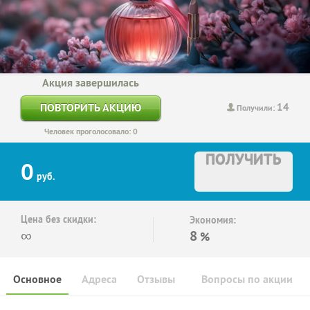
Акция завершилась
14
ПОВТОРИТЬ АКЦИЮ
Получили:
Человек проголосовало: 0
ПОЛУЧИТЬ
0
руб.
Цена без скидки:
Экономия:
∞
8
%
Основное
Адреса
Отзывы
Вопросы по акции