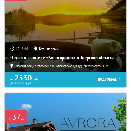
12:15:38
Купи первым!
Отдых в экоотеле «Киногородок» в Тверской области
Тверская обл., Бологовский р-н, Выползовское с/п, дер. Михайловское, д. 15
2530
ПОДРОБНЕЕ
от
руб.
до
173110
руб.
37
%
до