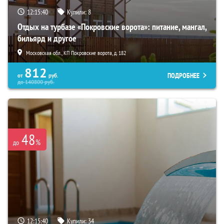
12:15:38
Купили:
8
Отдых на турбазе «Покровские ворота»: питание, мангал,
бильярд и другое
Московская обл., КП Покровские ворота, д. 182
812
ПОДРОБНЕЕ
от
руб.
до
140800
руб.
48
%
до
12:15:38
Купили:
34