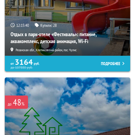
12:15:38
Купили:
28
Отдых в парк-отеле «Фестиваль»: питание,
аквакомплекс, детская анимация, Wi-Fi
Рязанская обл., Клепиковский район, пос. Чулис
3164
ПОДРОБНЕЕ
от
руб.
до
107880
руб.
48
%
до