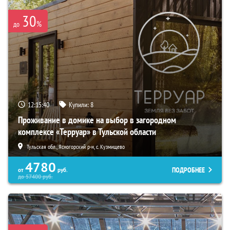
30
%
до
12:15:38
Купили:
8
Проживание в домике на выбор в загородном
комплексе «Терруар» в Тульской области
Тульская обл., Ясногорский р-н, с. Кузмищево
4780
ПОДРОБНЕЕ
от
руб.
до
57400
руб.