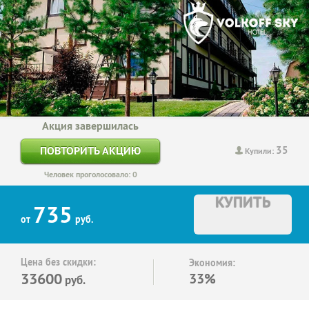
Акция завершилась
35
ПОВТОРИТЬ АКЦИЮ
Купили:
Человек проголосовало: 0
КУПИТЬ
735
от
руб.
Цена без скидки:
Экономия:
33600
33%
руб.