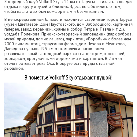
Загородный клуб Volkoff Sky в 14 км от Тарусы — тихая гавань для
отдыха в кругу друзей и близких. Здесь позаботились о том,
чтобы ваш отдых был комфортным и безмятежным.
В непосредственной близости находится старинный город Таруса
(музей Цветаевой, дом Паустовского, дом Заболоцкого, картинная
галерея, завод керамики, храмы и собор Петра и Павла и т. д.),
усадьба Поленова, Приокско-террасный заповедник (парк зубров,
музей природы, домик лешего), парк птиц «Воробьи» с более чем
2000 видами птиц, страусиная ферма, дом Чехова в Мелихово,
Давидова пустынь. В 5 км от комплекса расположен
развлекательный загородный парк со спа-центром, конюшней,
зоопарком, прогулочными дорожками и картингом. В 2 км от
отеля протекает река Ока. В округе есть пруды с платной
рыбалкой.
В поместье Volkoff Sky отдыхают душой!