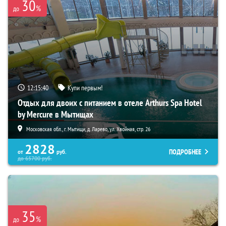
30
%
до
12:15:38
Купи первым!
Отдых для двоих с питанием в отеле Arthurs Spa Hotel
by Mercure в Мытищах
Московская обл., г. Мытищи, д. Ларево, ул. Хвойная, стр. 26
2828
ПОДРОБНЕЕ
от
руб.
до
65700
руб.
35
%
до