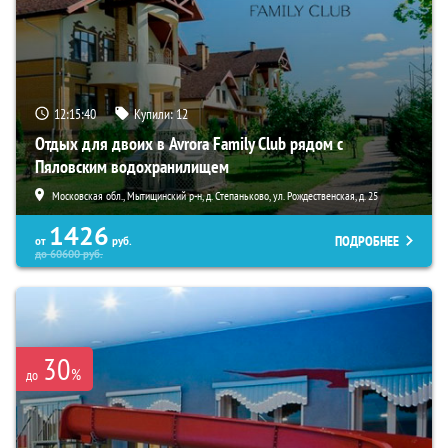
12:15:38
Купили:
12
Отдых для двоих в Avrora Family Club рядом с
Пяловским водохранилищем
Московская обл., Мытищинский р-н, д. Степаньково, ул. Рождественская, д. 25
1426
ПОДРОБНЕЕ
от
руб.
до
60600
руб.
30
%
до