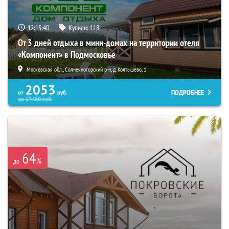
12:15:38
Купили:
118
От 3 дней отдыха в мини-домах на территории отеля
«Компонент» в Подмосковье
Московская обл., Солнечногорский р-н, д. Колтышево, 1
2053
ПОДРОБНЕЕ
от
руб.
до
67400
руб.
64
%
до