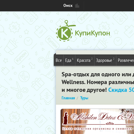
Омск
6
2
2
Все
Еда
Красота
Здоровье
Развлече
Spa-отдых для одного или 
Wellness. Номера различны
и многое другое!
Скидка 5
Главная
Туры