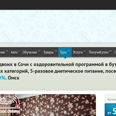
24
1
31
26
13
12
84
ния
Авто
Обучение
Товары
Туры
Услуги
ПолучиКупон
двоих в Сочи с оздоровительной программой в бут
х категорий, 5-разовое диетическое питание, по
0%
. Омск
Купил
от