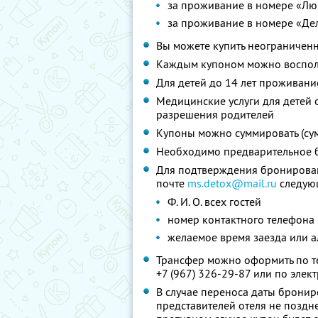
за проживание в номере «Люк
за проживание в номере «Дел
Вы можете купить неограниченн
Каждым купоном можно восполь
Для детей до 14 лет проживани
Медицинские услуги для детей о
разрешения родителей
Купоны можно суммировать (су
Необходимо предварительное 
Для подтверждения бронирован
почте
ms.detox@mail.ru
следую
Ф. И. О. всех гостей
номер контактного телефона 
желаемое время заезда или 
Трансфер можно оформить по тел
+7 (967) 326-29-87 или по эле
В случае переноса даты брони
представителей отеля не поздне