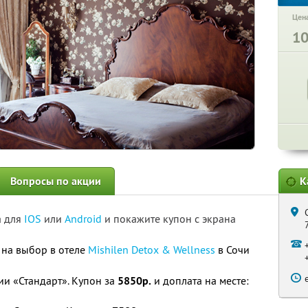
Цена
1
Вопросы по акции
К
а для
IOS
или
Android
и покажите купон с экрана
 на выбор в отеле
Mishilen Detox & Wellness
в Сочи
ии «Стандарт». Купон за
5850р.
и доплата на месте: