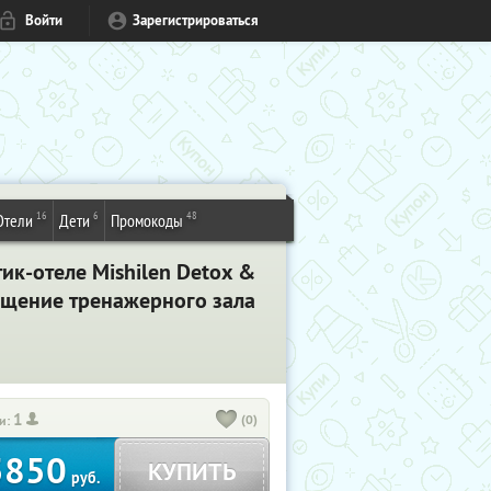
Войти
Зарегистрироваться
16
6
48
Отели
Дети
Промокоды
ик-отеле Mishilen Detox &
сещение тренажерного зала
1
(0)
и:
5850
КУПИТЬ
руб.