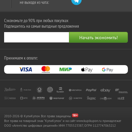
не выходя из чата:
Сэкономьте до 90% при любых покупках
Подпишитесь на самые выгодные предложения
Принимаем к оплате:
2010-2026 © КупиКупон. Все права защищены.
Все права на товарный знак "КупиКупон" и на сайт www.kupikupon.ru принадлежат
OOO «Агентство цифровых решений» ИНН 7705523387, ОГРН 1127747063212