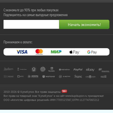
Сэкономьте до 90% при любых покупках
Подпишитесь на самые выгодные предложения
Принимаем к оплате:
2010-2026 © КупиКупон. Все права защищены.
Все права на товарный знак "КупиКупон" и на сайт www.kupikupon.ru принадлежат
OOO «Агентство цифровых решений» ИНН 7705523387, ОГРН 1127747063212