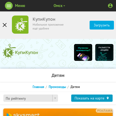
Меню
Омск
КупиКупон
Мобильное приложение
Загрузить
ещё удобнее
Детям
Главная
Промокоды
Детям
Показать на карте
По рейтингу