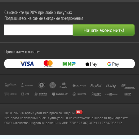
Сэкономьте до 90% при любых покупках
Подпишитесь на самые выгодные предложения
Принимаем к оплате:
2010-2026 © КупиКупон. Все права защищены.
Все права на товарный знак "КупиКупон" и на сайт www.kupikupon.ru принадлежат
OOO «Агентство цифровых решений» ИНН 7705523387, ОГРН 1127747063212