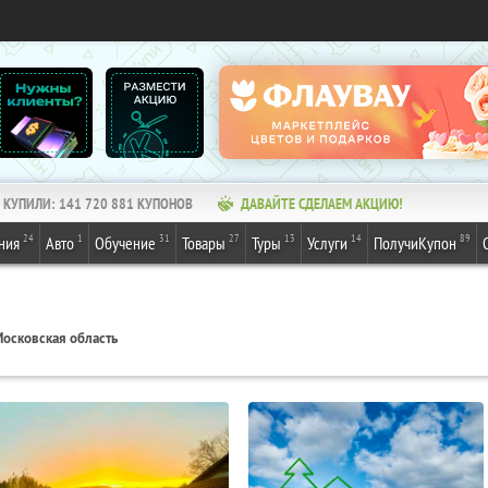
КУПИЛИ:
141 720 881
КУПОНОВ
ДАВАЙТЕ СДЕЛАЕМ АКЦИЮ!
24
1
31
27
13
14
89
ния
Авто
Обучение
Товары
Туры
Услуги
ПолучиКупон
осковская область