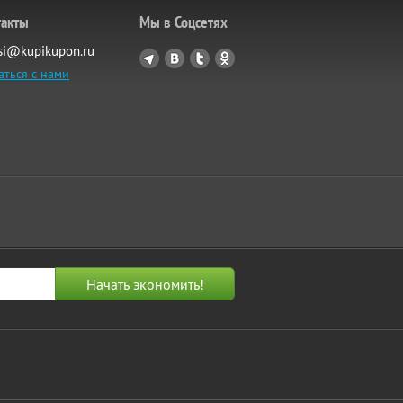
такты
Мы в Соцсетях
si@kupikupon.ru
аться с нами