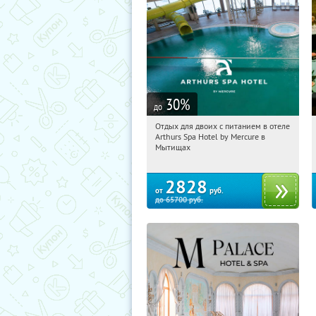
30
%
до
Отдых для двоих с питанием в отеле
16:05:52
Купи первым!
Arthurs Spa Hotel by Mercure в
Московская обл., г. Мытищи, д.
Мытищах
Ларево, ул. Хвойная, стр. 26
2828
от
руб.
до
65700
руб.