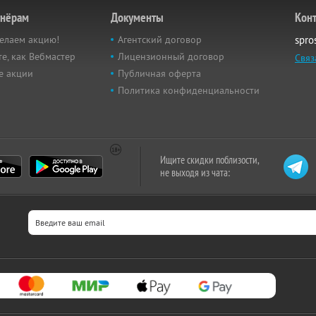
тнёрам
Документы
Кон
елаем акцию!
Агентский договор
spro
е, как Вебмастер
Лицензионный договор
Связ
е акции
Публичная оферта
Политика конфиденциальности
Ищите скидки поблизости,
не выходя из чата: