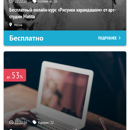
22:22:23
Получили:
35
Бесплатный онлайн-курс «Рисунки карандашом» от арт-
студии Matita
Россия
Бесплатно
ПОДРОБНЕЕ
53
%
до
22:22:23
Купили:
22