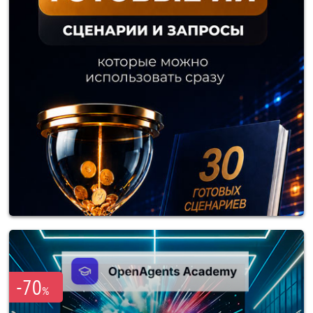
-70
%