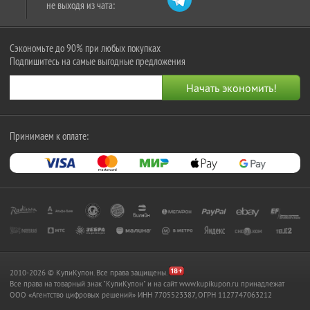
не выходя из чата:
Сэкономьте до 90% при любых покупках
Подпишитесь на самые выгодные предложения
Принимаем к оплате:
2010-2026 © КупиКупон. Все права защищены.
Все права на товарный знак "КупиКупон" и на сайт www.kupikupon.ru принадлежат
OOO «Агентство цифровых решений» ИНН 7705523387, ОГРН 1127747063212