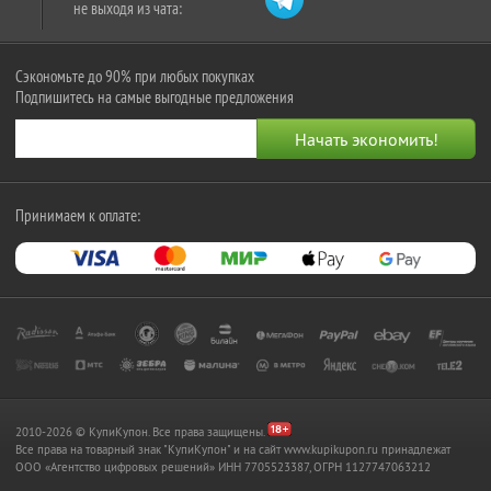
не выходя из чата:
Сэкономьте до 90% при любых покупках
Подпишитесь на самые выгодные предложения
Принимаем к оплате:
2010-2026 © КупиКупон. Все права защищены.
Все права на товарный знак "КупиКупон" и на сайт www.kupikupon.ru принадлежат
OOO «Агентство цифровых решений» ИНН 7705523387, ОГРН 1127747063212