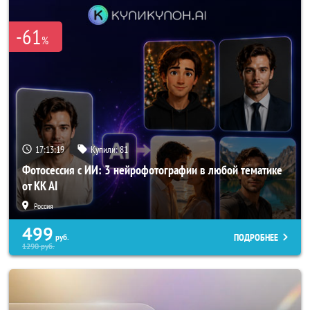
-61
%
17:13:19
Купили:
81
Фотосессия с ИИ: 3 нейрофотографии в любой тематике
от KK AI
Россия
499
ПОДРОБНЕЕ
руб.
1290
руб.