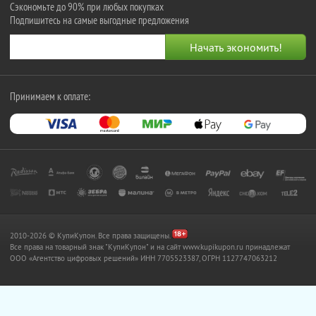
Сэкономьте до 90% при любых покупках
Подпишитесь на самые выгодные предложения
Принимаем к оплате:
2010-2026 © КупиКупон. Все права защищены.
Все права на товарный знак "КупиКупон" и на сайт www.kupikupon.ru принадлежат
OOO «Агентство цифровых решений» ИНН 7705523387, ОГРН 1127747063212