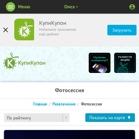
Меню
Омск
КупиКупон
Мобильное приложение
Загрузить
ещё удобнее
Фотосессия
Главная
Развлечения
Фотосессия
Показать на карте
По рейтингу