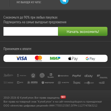
не выходя из чата:
Сэкономьте до 90% при любых покупках
Подпишитесь на самые выгодные предложения
Принимаем к оплате:
2010-2026 © КупиКупон. Все права защищены.
Все права на товарный знак "КупиКупон" и на сайт www.kupikupon.ru принадлежат
OOO «Агентство цифровых решений» ИНН 7705523387, ОГРН 1127747063212