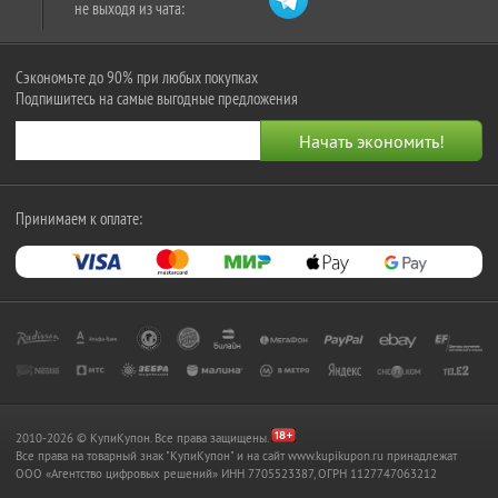
не выходя из чата:
Сэкономьте до 90% при любых покупках
Подпишитесь на самые выгодные предложения
Принимаем к оплате:
2010-2026 © КупиКупон. Все права защищены.
Все права на товарный знак "КупиКупон" и на сайт www.kupikupon.ru принадлежат
OOO «Агентство цифровых решений» ИНН 7705523387, ОГРН 1127747063212