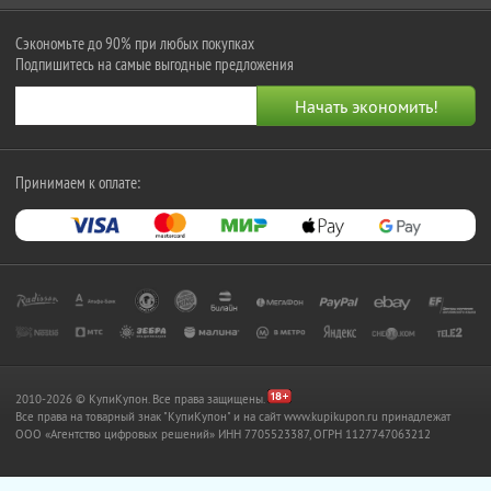
Сэкономьте до 90% при любых покупках
Подпишитесь на самые выгодные предложения
Принимаем к оплате:
2010-2026 © КупиКупон. Все права защищены.
Все права на товарный знак "КупиКупон" и на сайт www.kupikupon.ru принадлежат
OOO «Агентство цифровых решений» ИНН 7705523387, ОГРН 1127747063212