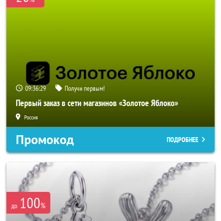
09:36:26
Получи первым!
Первый заказ в сети магазинов «Золотое Яблоко»
Россия
Промокод
ПОДРОБНЕЕ
100
%
до