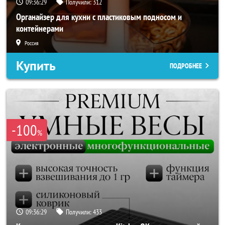
09:36:26
Получили:
312
Органайзер для кухни с пластиковым подносом и
контейнерами
Россия
Купить
ПОДРОБНЕЕ
-100
%
09:36:26
Получили:
433