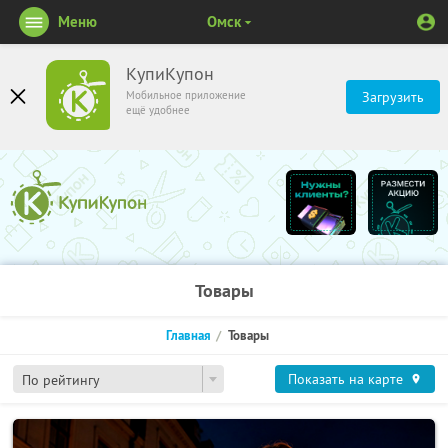
Меню
Омск
КупиКупон
Мобильное приложение
Загрузить
ещё удобнее
Товары
Главная
Товары
Показать на карте
По рейтингу