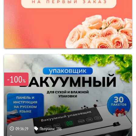
-100
%
09:36:26
Получили:
186