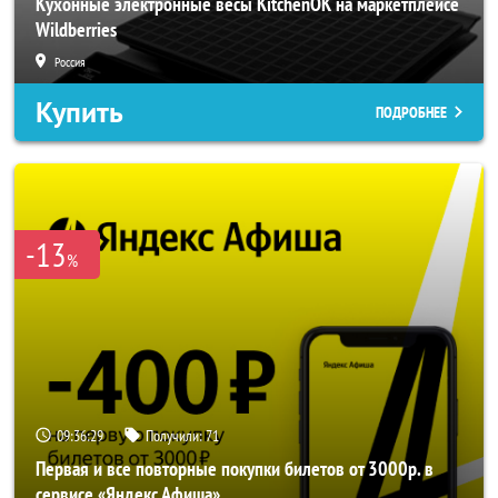
Кухонные электронные весы KitchenOK на маркетплейсе
Wildberries
Россия
Купить
ПОДРОБНЕЕ
-13
%
09:36:26
Получили:
71
Первая и все повторные покупки билетов от 3000р. в
сервисе «Яндекс Афиша»