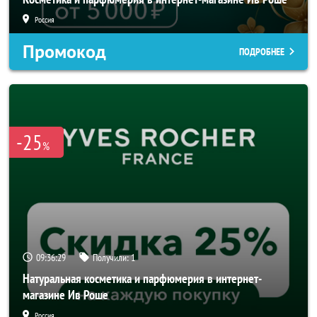
Россия
Промокод
ПОДРОБНЕЕ
-25
%
09:36:26
Получили:
1
Натуральная косметика и парфюмерия в интернет-
магазине Ив Роше
Россия