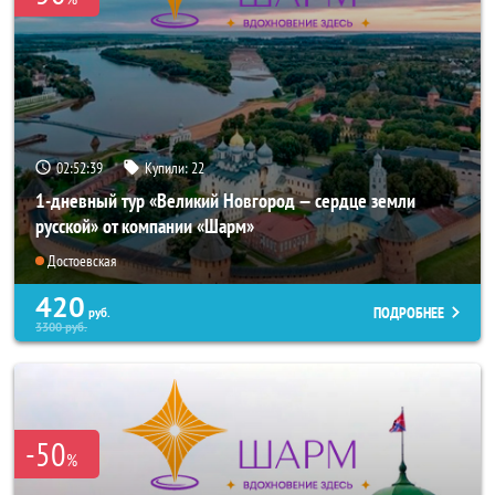
02:52:38
Купили:
22
1-дневный тур «Великий Новгород — сердце земли
русской» от компании «Шарм»
Достоевская
420
ПОДРОБНЕЕ
руб.
3300
руб.
-50
%