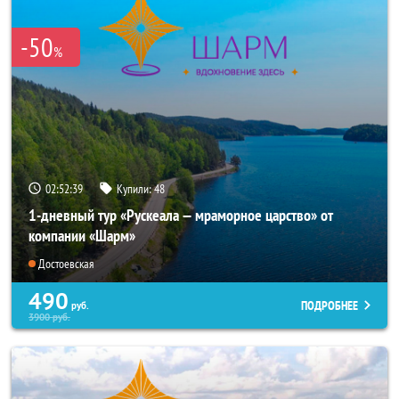
-50
%
02:52:38
Купили:
48
1-дневный тур «Рускеала — мраморное царство» от
компании «Шарм»
Достоевская
490
ПОДРОБНЕЕ
руб.
3900
руб.