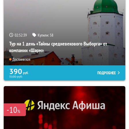
02:52:38
Купили:
58
Тур на 1 день «Тайны средневекового Выборга» от
компании «Шарм»
Достоевская
390
ПОДРОБНЕЕ
руб.
3100
руб.
-10
%