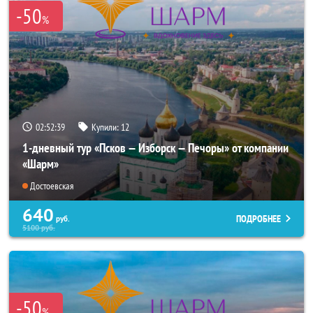
-50
%
02:52:38
Купили:
12
1-дневный тур «Псков — Изборск — Печоры» от компании
«Шарм»
Достоевская
640
ПОДРОБНЕЕ
руб.
5100
руб.
-50
%