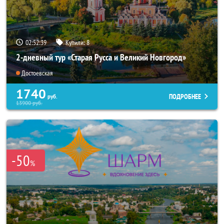
02:52:38
Купили:
8
2-дневный тур «Старая Русса и Великий Новгород»
Достоевская
1740
ПОДРОБНЕЕ
руб.
13900
руб.
-50
%