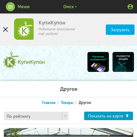
Меню
Омск
КупиКупон
Мобильное приложение
Загрузить
ещё удобнее
Другое
Главная
Товары
Другое
Показать на карте
По рейтингу