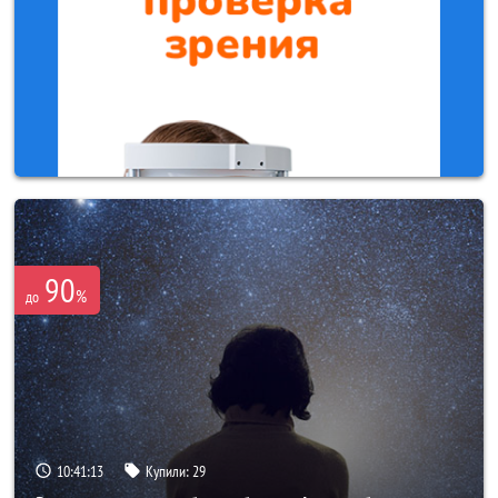
90
%
до
10:41:12
Купили:
29