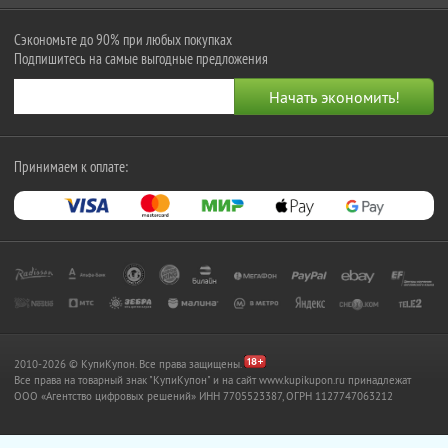
Сэкономьте до 90% при любых покупках
Подпишитесь на самые выгодные предложения
Принимаем к оплате:
2010-2026 © КупиКупон. Все права защищены.
Все права на товарный знак "КупиКупон" и на сайт www.kupikupon.ru принадлежат
OOO «Агентство цифровых решений» ИНН 7705523387, ОГРН 1127747063212