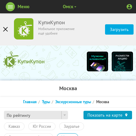
Меню
Омск
КупиКупон
Мобильное приложение
Загрузить
ещё удобнее
Москва
Главная
Туры
Экскурсионные туры
Москва
Показать на карте
По рейтингу
Кавказ
Юг России
Зауралье