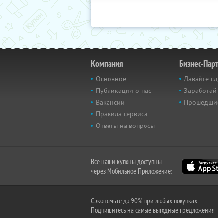
Компания
Бизнес-Пар
Основное
Давайте сд
Публикации о нас
Заработайт
Вакансии
Прошедши
Правила сервиса
Ответы на вопросы
Все наши купоны доступны
через Мобильное Приложение:
Сэкономьте до 90% при любых покупках
Подпишитесь на самые выгодные предложения