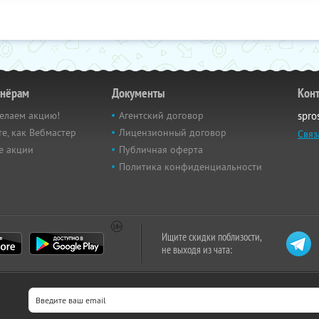
тнёрам
Документы
Кон
елаем акцию!
Агентский договор
spro
е, как Вебмастер
Лицензионный договор
Связ
е акции
Публичная оферта
Политика конфиденциальности
Ищите скидки поблизости,
не выходя из чата: