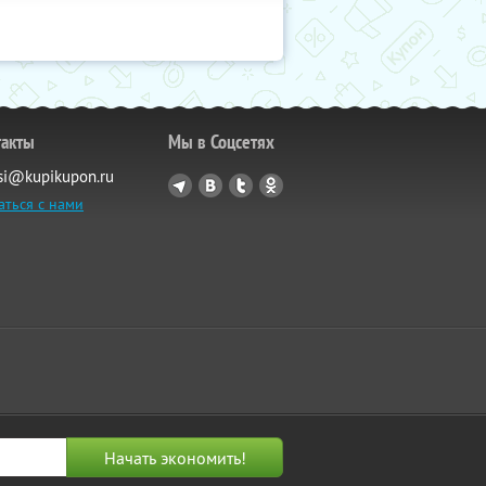
такты
Мы в Соцсетях
si@kupikupon.ru
аться с нами