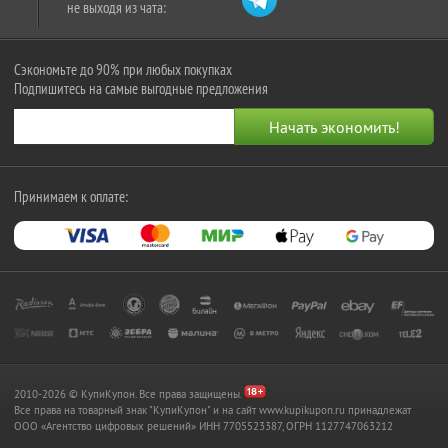
не выходя из чата:
Сэкономьте до 90% при любых покупках
Подпишитесь на самые выгодные предложения
Принимаем к оплате:
2010-2026 © КупиКупон. Все права защищены.
Все права на товарный знак "КупиКупон" и на сайт www.kupikupon.ru принадлежат
OOO «Агентство цифровых решений» ИНН 7705523387, ОГРН 1127747063212