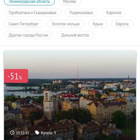
Ленинградская область
Москва
Прибалтика и Скандинавия
Подмосковье
Карелия
Санкт-Петербург
Золотое кольцо
Крым
Европа
Другие города России
Дальний восток
-51
%
13:55:43
Купили:
9