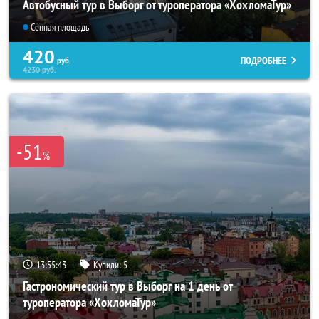
Автобусный тур в Выборг от туроператора «ХохломаТур»
Сенная площадь
420
ПОДРОБНЕЕ
руб.
4230
руб.
-51
%
13:55:43
Купили:
5
Гастрономический тур в Выборг на 1 день от
туроператора «ХохломаТур»