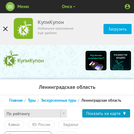
Меню
Омск
КупиКупон
Мобильное приложение
Загрузить
ещё удобнее
Ленинградская область
Главная
Туры
Экскурсионные туры
Ленинградская область
Показать на карте
По рейтингу
Кавказ
Юг России
Зауралье