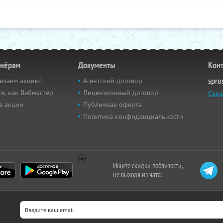
тнёрам
Документы
Кон
елаем акцию!
Агентский договор
spro
е, как Вебмастер
Лицензионный договор
Связ
е акции
Публичная оферта
Политика конфиденциальности
Ищите скидки поблизости,
не выходя из чата: