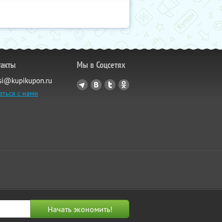
такты
Мы в Соцсетях
si@kupikupon.ru
аться с нами