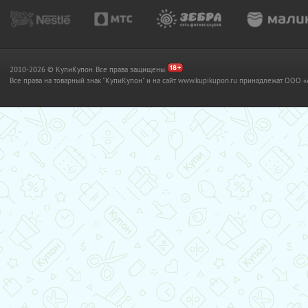
2010-2026 © КупиКупон. Все права защищены.
Все права на товарный знак "КупиКупон" и на сайт www.kupikupon.ru принадлежат OO