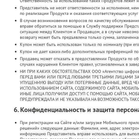
Ответственность за использование таких Продуктов лежит н
Представитель не несет ответственности за исполнение, н
по реализации Продукта и оказания соответствующих услуг
В случае возникновения вопросов по качеству обслуживани
вправе обратиться за помощью в Службу поддержки Предст
ситуацию между Клиентом и Продавцом, а в случае невозмо
возврату может быть предъявлена только сумма, заплаченная
Купон может быть использован только по номиналу (при его 
Купон не дает каких-либо дополнительных преференций по з
Продавец может отказать в предоставлении Продукта по объ
случаях нарушения Клиентом правил, установленных в заве
НИ ПРИ КАКИХ ОБСТОЯТЕЛЬСТВАХ ООО «Агентство цифро
ПЕРЕД ВАМИ ИЛИ ПЕРЕД ЛЮБЫМИ ТРЕТЬИМИ ЛИЦАМИ ЗА
УПУЩЕННУЮ ВЫГОДУ ИЛИ ПОТЕРЯННЫЕ ДАННЫЕ, ВРЕД ЧЕС
ИСПОЛЬЗОВАНИЕМ САЙТА, СОДЕРЖИМОГО САЙТА, МОБИЛ
ИНЫЕ ЛИЦА ПОЛУЧИЛИ ДОСТУП С ПОМОЩЬЮ САЙТА, МОБ
ПРЕДУПРЕЖДАЛА И НЕ УКАЗЫВАЛА НА ВОЗМОЖНОСТЬ ТАКО
6. Конфиденциальность и защита персо
При регистрации на Сайте и/или загрузке Мобильного при
решений» следующие данные: Фамилия, имя, адрес электрон
информацию Представитель вправе использовать для выпол