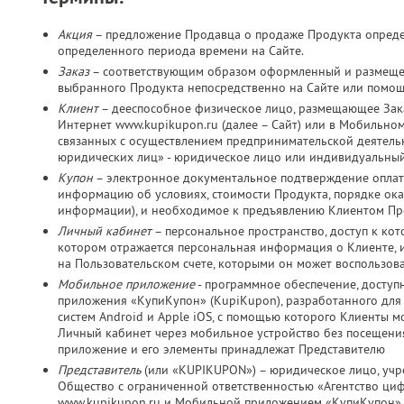
Акция
– предложение Продавца о продаже Продукта определ
определенного периода времени на Сайте.
Заказ
– соответствующим образом оформленный и размещен
выбранного Продукта непосредственно на Сайте или помо
Клиент
– дееспособное физическое лицо, размещающее Зака
Интернет www.kupikupon.ru (далее – Сайт) или в Мобильно
связанных с осуществлением предпринимательской деятельно
юридических лиц» - юридическое лицо или индивидуальный
Купон
– электронное документальное подтверждение оплат
информацию об условиях, стоимости Продукта, порядке оказ
информации), и необходимое к предъявлению Клиентом Пр
Личный кабинет
– персональное пространство, доступ к ко
котором отражается персональная информация о Клиенте, и
на Пользовательском счете, которыми он может воспользов
Мобильное приложение
- программное обеспечение, досту
приложения «КупиКупон» (KupiKupon), разработанного дл
систем Android и Apple iOS, с помощью которого Клиенты м
Личный кабинет через мобильное устройство без посещения
приложение и его элементы принадлежат Представителю
Представитель
(или «KUPIKUPON») – юридическое лицо, учр
Общество с ограниченной ответственностью «Агентство ц
www.kupikupon.ru и Мобильной приложением «КупиКупон»