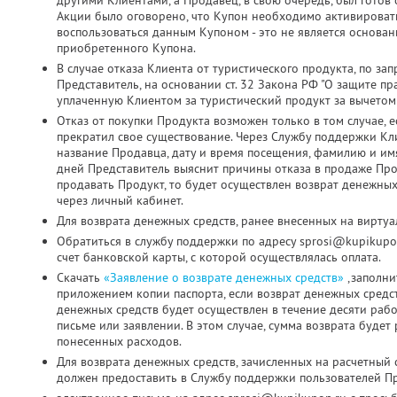
другими Клиентами, а Продавец, в свою очередь, был готов о
Акции было оговорено, что Купон необходимо активировать д
воспользоваться данным Купоном - это не является основа
приобретенного Купона.
В случае отказа Клиента от туристического продукта, по з
Представитель, на основании ст. 32 Закона РФ "О защите пр
уплаченную Клиентом за туристический продукт за вычетом
Отказ от покупки Продукта возможен только в том случае, 
прекратил свое существование. Через Службу поддержки Кл
название Продавца, дату и время посещения, фамилию и имя
дней Представитель выяснит причины отказа в продаже Про
продавать Продукт, то будет осуществлен возврат денежных
через личный кабинет.
Для возврата денежных средств, ранее внесенных на виртуа
Обратиться в службу поддержки по адресу sprosi@kupikupo
счет банковской карты, с которой осуществлялась оплата.
Скачать
«Заявление о возврате денежных средств»
,заполни
приложением копии паспорта, если возврат денежных средс
денежных средств будет осуществлен в течение десяти раб
письме или заявлении. В этом случае, сумма возврата будет
понесенных расходов.
Для возврата денежных средств, зачисленных на расчетный 
должен предоставить в Службу поддержки пользователей Пр