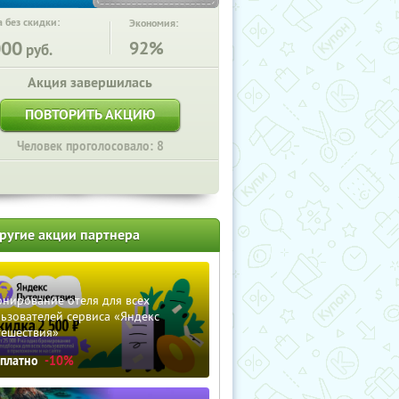
 без скидки:
Экономия:
000
92%
руб.
Акция завершилась
ПОВТОРИТЬ АКЦИЮ
Человек проголосовало: 8
ругие акции партнера
нирование отеля для всех
ьзователей сервиса «Яндекс
тешествия»
сплатно
-10%