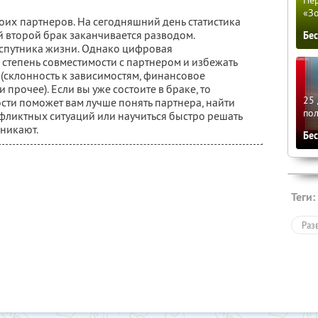
«З
их партнеров. На сегодняшний день статистика
й второй брак заканчивается разводом.
Бе
 спутника жизни. Однако цифровая
степень совместимости с партнером и избежать
(склонность к зависимостям, финансовое
 прочее). Если вы уже состоите в браке, то
25 
сти поможет вам лучше понять партнера, найти
по
фликтных ситуаций или научиться быстро решать
зникают.
Бе
Теги:
Раз