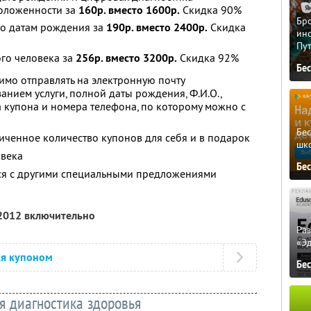
оложенности за
160р. вместо 1600р.
Скидка 90%
Бро
по датам рождения за
190р. вместо 2400р.
Скидка
ино
Пу
го человека за
256р. вместо 3200р.
Скидка 92%
Бе
имо отправлять на электронную почту
занием услуги, полной даты рождения, Ф.И.О.,
а купона и номера телефона, по которому можно с
Бе
ченное количество купонов для себя и в подарок
шк
овека
Бе
тся с другими специальными предложениями
 2012 включительно
Ра
«Э
ся купоном
Бе
 диагностика здоровья