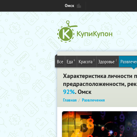
Омск
6
2
2
Все
Еда
Красота
Здоровье
Развлече
Характеристика личности 
предрасположенности, рек
92%
. Омск
Главная
Развлечения