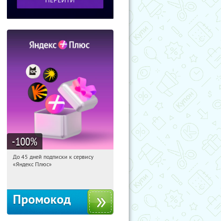
-100
%
До 45 дней подписки к сервису
10:45:44
Получили:
19
«Яндекс Плюс»
Россия
Промокод