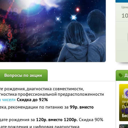
Цена
1
Вопросы по акции
Д
те рождения, диагностика совместимости,
гностика профессиональной предрасположенности
Бро
 чисел»
Скидка до 92%
пол
ека, рекомендации по питанию за
99р. вместо
Пу
Бе
 дате рождения за
120р. вместо 1200р.
Скидка 90%
дате рождения и цифровая диагностика