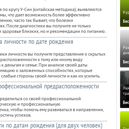
по кругу У-Син (китайская методика), выявляются
Кур
емы, что дает возможность более эффективно
лению, часто так бывает, что болезни
Бе
ях. После диагностики вы получите не только
 здоровье близких, но и рекомендации по питанию.
а личности по дате рождения
Ра
дне
ки личности вы получите представление о скрытых
едрасположенности к тому или иному виду
Бе
 к деньгам и семье. При анализе своей даты
рмацию о заложенных способностях, которые
е слабые стороны своей личности и как их усилить.
рофессиональной предрасположенности
Люб
тра
пределиться со своей профессиональной
Бе
орческую и профессиональную
нка, чтобы помочь ему развиваться в направлении,
достичь успехов.
и по датам рождения (для двух человек)
Пер