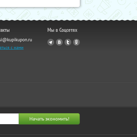
такты
Мы в Соцсетях
si@kupikupon.ru
аться с нами