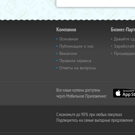
Компания
Бизнес-Пар
Основное
Давайте сд
Публикации о нас
Заработайт
Вакансии
Прошедши
Правила сервиса
Ответы на вопросы
Все наши купоны доступны
через Мобильное Приложение:
Сэкономьте до 90% при любых покупках
Подпишитесь на самые выгодные предложения