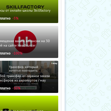
сы от онлайн-школы Skillfactory
сплатно
-5%
змещение вашей вакансии на 30
й на сайте HeadHunter
сплатно
-100%
ой трансфер от сервиса заказа
нсферов из аэропортов i'way
сплатно
-10%
вый заказ в сети магазинов