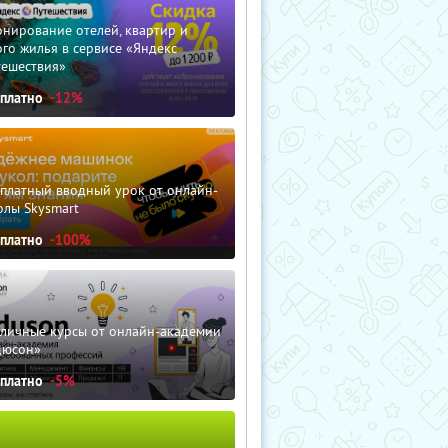
нирование отелей, квартир и
го жилья в сервисе «Яндекс
тешествия»
сплатно
-12%
сплатный вводный урок от онлайн-
олы Skysmart
сплатно
-100%
зличные курсы от онлайн-академии
дюсон»
сплатно
-5%