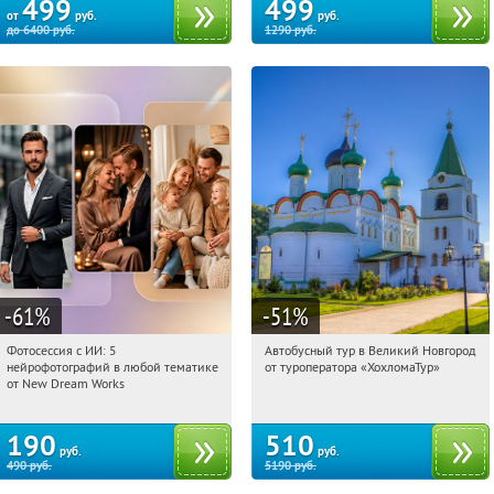
499
499
от
руб.
руб.
до
6400
руб.
1290
руб.
-61
%
-51
%
Фотосессия с ИИ: 5
Автобусный тур в Великий Новгород
10:45:44
Купили:
10
10:45:44
Купили:
2
нейрофотографий в любой тематике
от туроператора «ХохломаТур»
Сенная площадь
Россия
от New Dream Works
190
510
руб.
руб.
490
руб.
5190
руб.