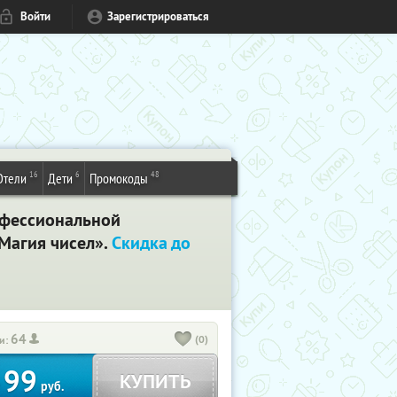
Войти
Зарегистрироваться
16
6
48
Отели
Дети
Промокоды
рофессиональной
Магия чисел».
Скидка до
64
(0)
и:
99
КУПИТЬ
т
руб.