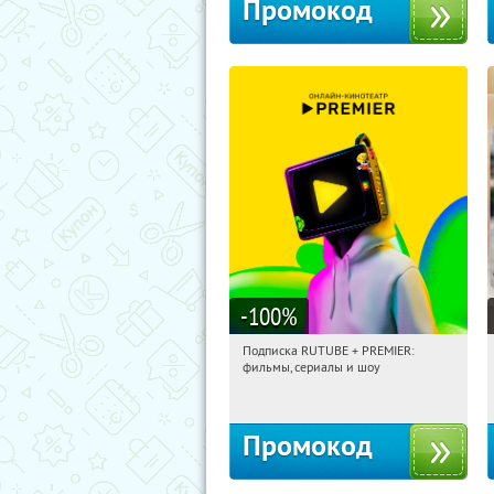
Промокод
-100
%
Подписка RUTUBE + PREMIER:
10:45:44
Получили:
3
фильмы, сериалы и шоу
Россия
Промокод