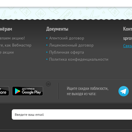
тнёрам
Документы
Кон
елаем акцию!
Агентский договор
spro
е, как Вебмастер
Лицензионный договор
Связ
е акции
Публичная оферта
Политика конфиденциальности
Ищите скидки поблизости,
не выходя из чата: