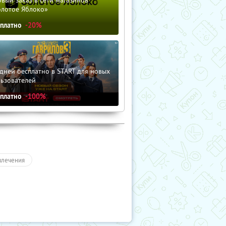
олотое Яблоко»
сплатно
-20%
дней бесплатно в START для новых
льзователей
сплатно
-100%
влечения