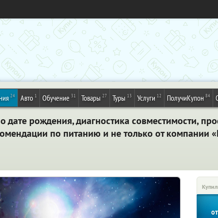
24
1
31
27
13
12
84
ния
Авто
Обучение
Товары
Туры
Услуги
ПолучиКупон
по дате рождения, диагностика совместимости, п
омендации по питанию и не только от компании «
Купил
о