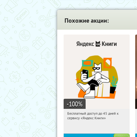
Похожие акции:
-100
%
Бесплатный доступ до 45 дней к
10:45:44
Получи первым!
сервису «Яндекс Книги»
Россия