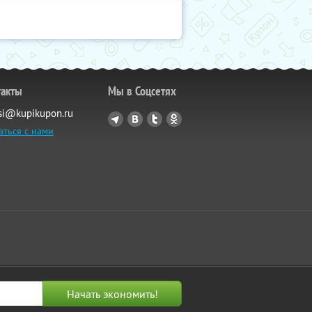
такты
Мы в Соцсетях
si@kupikupon.ru
аться с нами