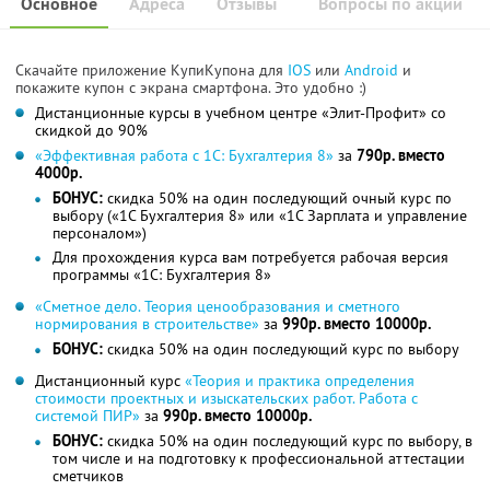
Основное
Адреса
Отзывы
Вопросы по акции
Скачайте приложение КупиКупона для
IOS
или
Android
и
покажите купон с экрана смартфона. Это удобно :)
Дистанционные курсы в учебном центре «Элит-Профит» со
скидкой до 90%
«Эффективная работа с 1C: Бухгалтерия 8»
за
790р. вместо
4000р.
БОНУС:
скидка 50% на один последующий очный курс по
выбору («1С Бухгалтерия 8» или «1С Зарплата и управление
персоналом»)
Для прохождения курса вам потребуется рабочая версия
программы «1С: Бухгалтерия 8»
«Сметное дело. Теория ценообразования и сметного
нормирования в строительстве»
за
990р. вместо 10000р.
БОНУС:
скидка 50% на один последующий курс по выбору
Дистанционный курс
«Теория и практика определения
стоимости проектных и изыскательских работ. Работа с
системой ПИР»
за
990р. вместо 10000р.
БОНУС:
скидка 50% на один последующий курс по выбору, в
том числе и на подготовку к профессиональной аттестации
сметчиков