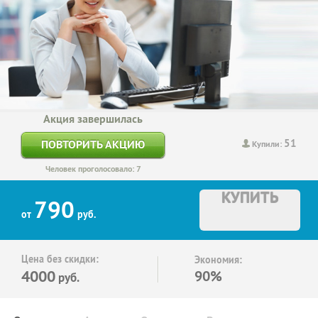
Акция завершилась
51
ПОВТОРИТЬ АКЦИЮ
Купили:
Человек проголосовало: 7
КУПИТЬ
790
от
руб.
Цена без скидки:
Экономия:
4000
90%
руб.