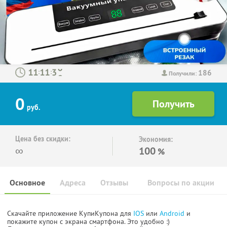
186
:
:
Получили:
0
руб.
Цена без скидки:
Экономия:
∞
100
%
Основное
Адреса
Отзывы
Вопросы по акции
Скачайте приложение КупиКупона для
IOS
или
Android
и
покажите купон с экрана смартфона. Это удобно :)