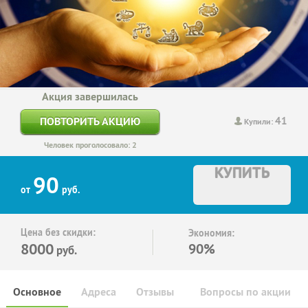
Акция завершилась
41
ПОВТОРИТЬ АКЦИЮ
Купили:
Человек проголосовало: 2
КУПИТЬ
90
от
руб.
Цена без скидки:
Экономия:
8000
90%
руб.
Основное
Адреса
Отзывы
Вопросы по акции