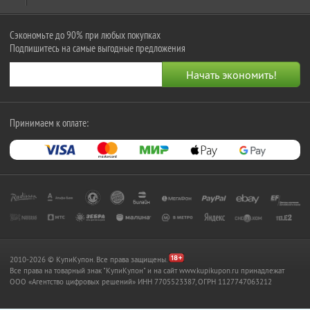
Сэкономьте до 90% при любых покупках
Подпишитесь на самые выгодные предложения
Принимаем к оплате:
2010-2026 © КупиКупон. Все права защищены.
Все права на товарный знак "КупиКупон" и на сайт www.kupikupon.ru принадлежат
OOO «Агентство цифровых решений» ИНН 7705523387, ОГРН 1127747063212