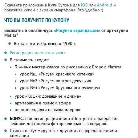
Скачайте приложение КупиКупона для
IOS
или
Android
и
покажите купон с экрана смартфона. Это удобно :)
ЧТО ВЫ ПОЛУЧИТЕ ПО КУПОНУ
Бесплатный онлайн-курс
«Рисунки карандашом»
от арт-студии
Matita*
Вы заплатите: 0р. вместо 4990р.
Регистрация на мастер-класс
В стоимость входит:
3 живых мастер-класса по рисованию с Егором Матита:
урок №1 «Рисуем красивого котенка»
урок №2 «Рисуем портрет девушки»
урок №3 «Рисуем брутального мужчину»
урок «Кошки: домашние и дикие»
арт-терапия в прямом эфире
ценные подарки на каждом уроке
БОНУС:
при регистрации книга «Портреты карандашом.
Техники достижения фотореализма» — в подарок!
Скидка не суммируется с другими спецпредложениями
компании