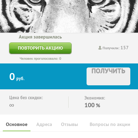
Акция завершилась
157
ПОВТОРИТЬ АКЦИЮ
Получили:
Человек проголосовало: 0
ПОЛУЧИТЬ
0
руб.
Цена без скидки:
Экономия:
∞
100
%
Основное
Адреса
Отзывы
Вопросы по акции