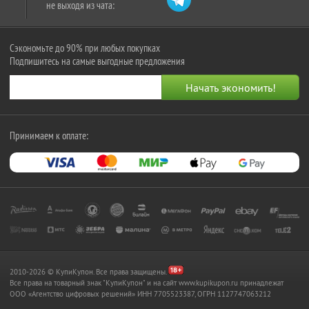
не выходя из чата:
Сэкономьте до 90% при любых покупках
Подпишитесь на самые выгодные предложения
Принимаем к оплате:
2010-2026 © КупиКупон. Все права защищены.
Все права на товарный знак "КупиКупон" и на сайт www.kupikupon.ru принадлежат
OOO «Агентство цифровых решений» ИНН 7705523387, ОГРН 1127747063212