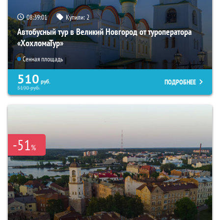
08:38:59
Купили:
2
Автобусный тур в Великий Новгород от туроператора
«ХохломаТур»
Сенная площадь
510
ПОДРОБНЕЕ
руб.
5190
руб.
-51
%