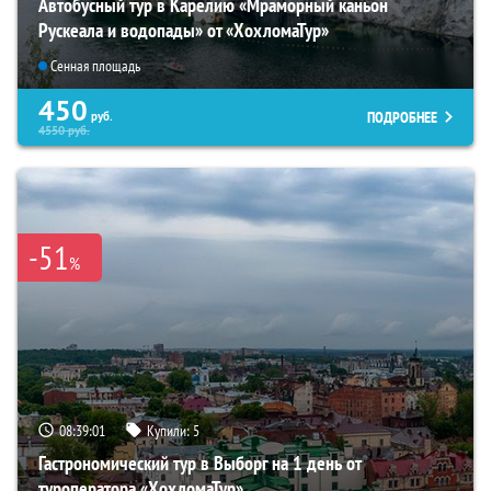
Автобусный тур в Карелию «Мраморный каньон
Рускеала и водопады» от «ХохломаТур»
Сенная площадь
450
ПОДРОБНЕЕ
руб.
4550
руб.
-51
%
08:38:59
Купили:
5
Гастрономический тур в Выборг на 1 день от
туроператора «ХохломаТур»