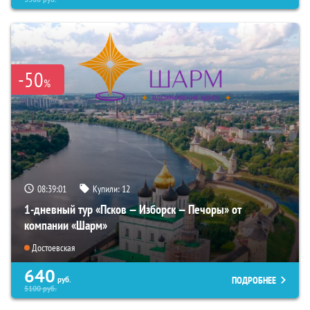
-50
%
08:38:59
Купили:
12
1-дневный тур «Псков — Изборск — Печоры» от
компании «Шарм»
Достоевская
640
ПОДРОБНЕЕ
руб.
5100
руб.