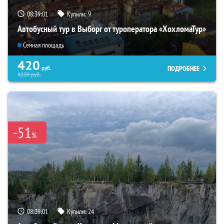
08:38:59
Купили:
9
Автобусный тур в Выборг от туроператора «ХохломаТур»
Сенная площадь
420
ПОДРОБНЕЕ
руб.
4230
руб.
-51
%
08:38:59
Купили:
24