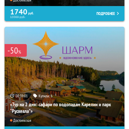
1740
ПОДРОБНЕЕ
руб.
13900
руб.
-50
%
08:38:59
Купили:
6
«Тур на 2 дня: сафари по водопадам Карелии и парк
“Рускеала"»
Достоевская