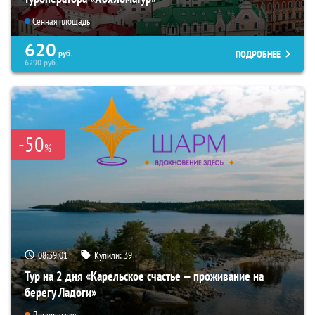
Сенная площадь
620
ПОДРОБНЕЕ
руб.
6290
руб.
-50
%
08:38:59
Купили:
39
Тур на 2 дня «Карельское счастье — проживание на
берегу Ладоги»
Достоевская