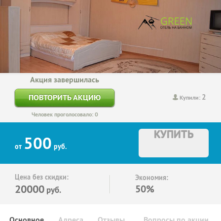
Акция завершилась
2
ПОВТОРИТЬ АКЦИЮ
Купили:
Человек проголосовало: 0
КУПИТЬ
500
от
руб.
Цена без скидки:
Экономия:
20000
50%
руб.
Основное
Адреса
Отзывы
Вопросы по акции