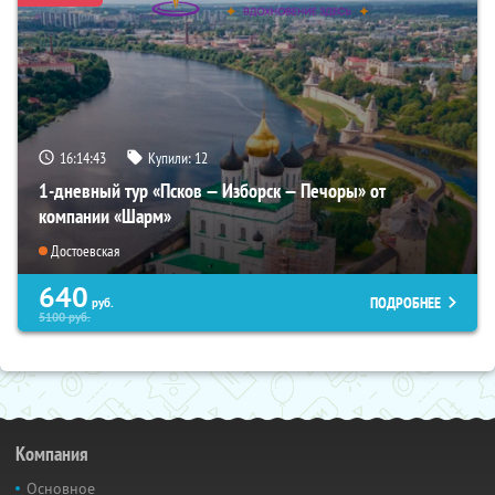
16:14:41
Купили:
12
1-дневный тур «Псков — Изборск — Печоры» от
компании «Шарм»
Достоевская
640
ПОДРОБНЕЕ
руб.
5100
руб.
Компания
Основное