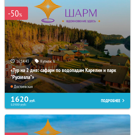
-50
%
16:14:41
Купили:
6
«Тур на 2 дня: сафари по водопадам Карелии и парк
“Рускеала"»
Достоевская
1620
ПОДРОБНЕЕ
руб.
12900
руб.