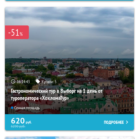
-51
%
16:14:41
Купили:
5
Гастрономический тур в Выборг на 1 день от
туроператора «ХохломаТур»
Сенная площадь
620
ПОДРОБНЕЕ
руб.
6290
руб.