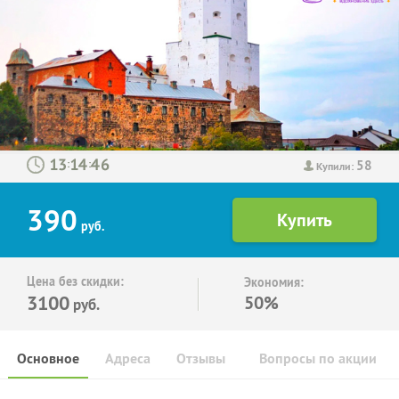
58
:
:
Купили:
390
руб.
Цена без скидки:
Экономия:
3100
50%
руб.
Основное
Адреса
Отзывы
Вопросы по акции