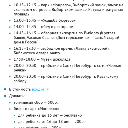
10.15–12.15 — парк «Монрепо», Выборгский замок, замок на
скалистом острове в Выборгском заливе, Ратуша и ратушная
площадь
13.00–13.45 — «Усадьба бюргера»
14.00–14.45 — обед в ресторане
14.45–16.15 — обзорная экскурсия по Выборгу (Круглая
башня, Часовая башня, «Дом горожанина» — самый старый
дом в России)
16.15–17.30 — свободное время, «Лавка вкусностей»,
Библиотека Алвара Аалто
17.30–18.00 — Музей шоколада
20.00–20.30 — прибытие в Санкт-Петербург к ст. м. «Чёрная
речка»
20.00–20.30 — прибытие в Санкт-Петербург к Казанскому
собору
В стоимость
входит:
Доплаты:
топливный сбор — 500р.
билет в парк «Монрепо»:
для ребенка до 15 лет — бесплатно
для ребенка от 16 до 18 лет — 200р.
для пенсионера — 200р.