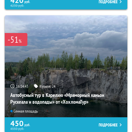
420
ПОДРОБНЕЕ
руб.
4230
руб.
-51
%
16:14:41
Купили:
24
Автобусный тур в Карелию «Мраморный каньон
Рускеала и водопады» от «ХохломаТур»
Сенная площадь
450
ПОДРОБНЕЕ
руб.
4550
руб.