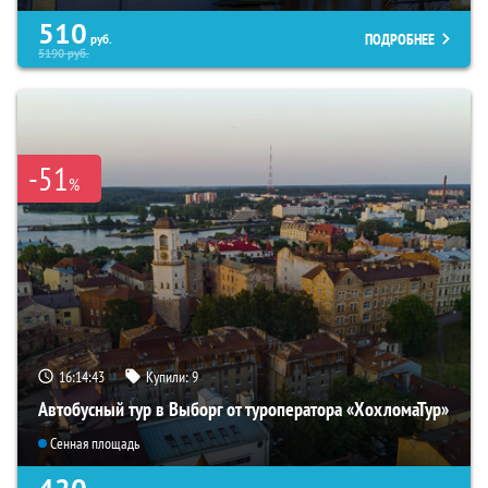
510
ПОДРОБНЕЕ
руб.
5190
руб.
-51
%
16:14:41
Купили:
9
Автобусный тур в Выборг от туроператора «ХохломаТур»
Сенная площадь