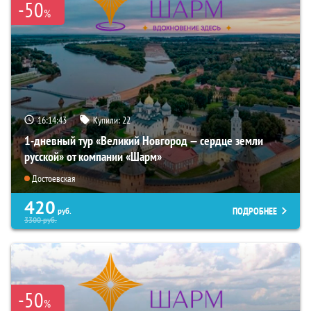
-50
%
16:14:41
Купили:
22
1-дневный тур «Великий Новгород — сердце земли
русской» от компании «Шарм»
Достоевская
420
ПОДРОБНЕЕ
руб.
3300
руб.
-50
%