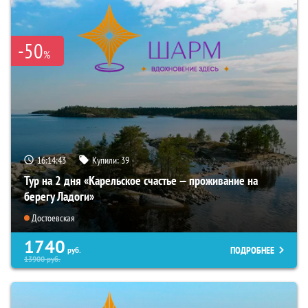
-50
%
16:14:41
Купили:
39
Тур на 2 дня «Карельское счастье — проживание на
берегу Ладоги»
Достоевская
1740
ПОДРОБНЕЕ
руб.
13900
руб.