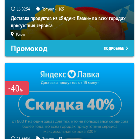
16:56:54
Получили:
165
Доставка продуктов из «Яндекс Лавки» во всех городах
присутствия сервиса
Россия
Промокод
ПОДРОБНЕЕ
-40
%
16:56:54
Получили:
38