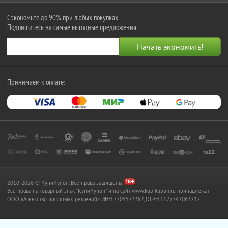
Сэкономьте до 90% при любых покупках
Подпишитесь на самые выгодные предложения
Принимаем к оплате:
2010-2026 © КупиКупон. Все права защищены.
Все права на товарный знак "КупиКупон" и на сайт www.kupikupon.ru принадлежат
OOO «Агентство цифровых решений» ИНН 7705523387, ОГРН 1127747063212