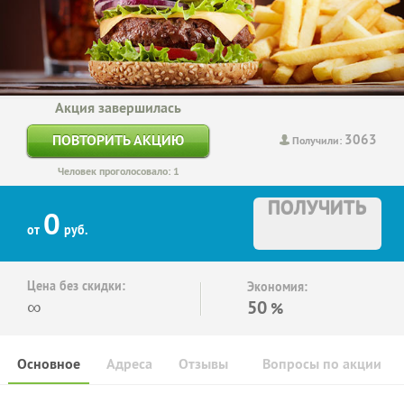
Акция завершилась
3063
ПОВТОРИТЬ АКЦИЮ
Получили:
Человек проголосовало: 1
ПОЛУЧИТЬ
0
от
руб.
Цена без скидки:
Экономия:
∞
50
%
Основное
Адреса
Отзывы
Вопросы по акции