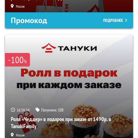
Россия
Промокод
ПОДРОБНЕЕ
-100
%
16:56:54
Получили:
108
Ролл «Чеддер» в подарок при заказе от 1490р. в
TanukiFamily
Россия