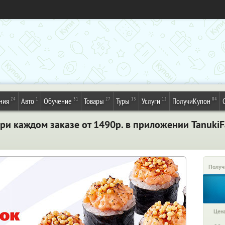
24
1
31
27
13
12
84
ния
Авто
Обучение
Товары
Туры
Услуги
ПолучиКупон
ри каждом заказе от 1490р. в приложении TanukiF
Получ
Цена