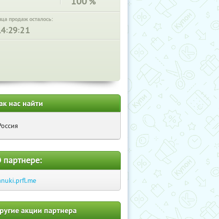
100
%
нца продаж осталось:
:
:
ак нас найти
Россия
 партнере:
anuki.prfl.me
ругие акции партнера