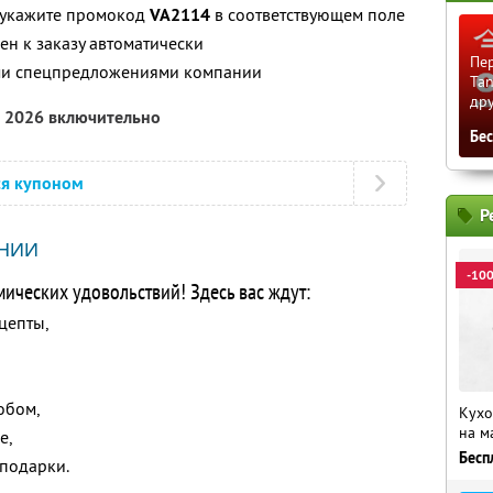
, укажите промокод
VA2114
в соответствующем поле
н к заказу автоматически
Пер
ими спецпредложениями компании
Tan
др
а 2026 включительно
Бе
ся купоном
Р
НИИ
-10
мических удовольствий! Здесь вас ждут:
цепты,
обом,
Кухо
на м
е,
Бесп
 подарки.