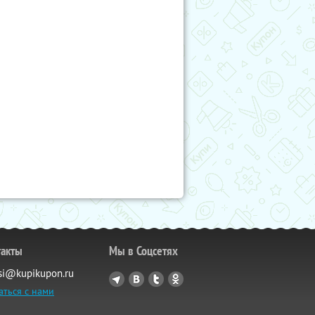
такты
Мы в Соцсетях
si@kupikupon.ru
аться с нами