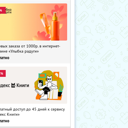
%
рвых заказа от 1000р. в интернет-
зине «Улыбка радуги»
латно
0%
латный доступ до 45 дней к сервису
екс Книги»
латно