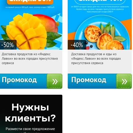
-50
%
-40
%
Доставка продуктов из «Яндекс
Доставка продуктов и еды из
17:29:16
Получили:
165
17:29:16
Получили:
38
Лавки» во всех городах присутствия
«Яндекс Лавки» во всех городах
Россия
Россия
сервиса
присутствия сервиса
Промокод
Промокод