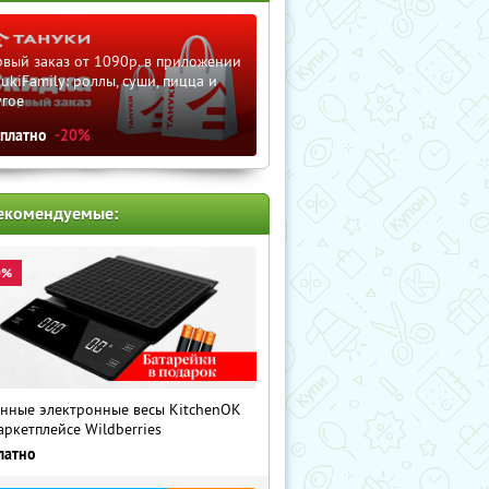
вый заказ от 1090р. в приложении
ukiFamily: роллы, суши, пицца и
угое
сплатно
-20%
екомендуемые:
0%
нные электронные весы KitchenOK
аркетплейсе Wildberries
латно