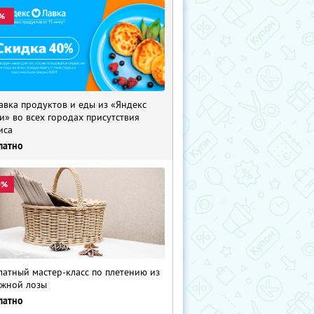
%
авка продуктов и еды из «Яндекс
и» во всех городах присутствия
иса
латно
0%
латный мастер-класс по плетению из
жной лозы
латно