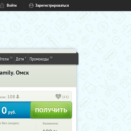
Войти
Зарегистрироваться
16
6
48
Отели
Дети
Промокоды
amily. Омск
108
(11)
или:
0
руб.
 без скидки:
Экономия: