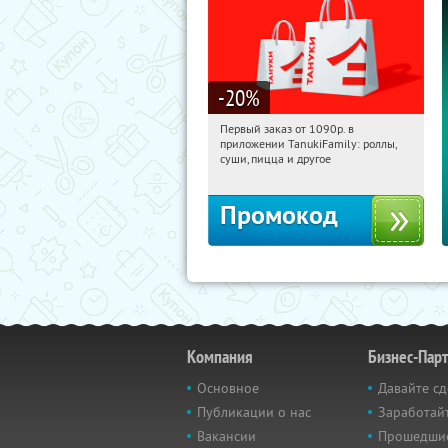
-20
%
Первый заказ от 1090р. в
17:29:16
Получили:
256
приложении TanukiFamily: роллы,
Россия
суши, пицца и другое
Промокод
Компания
Бизнес-Пар
Основное
Давайте сд
Публикации о нас
Заработайт
Вакансии
Прошедши