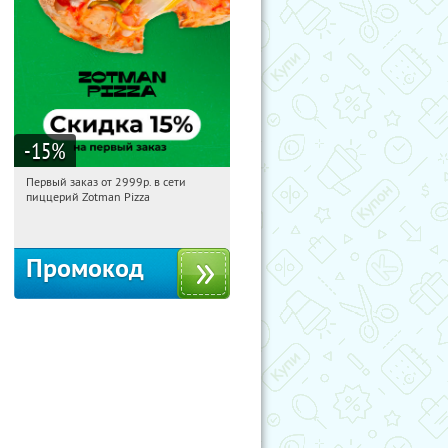
-15
%
Первый заказ от 2999р. в сети
17:29:16
Получили:
43
пиццерий Zotman Pizza
Россия
Промокод