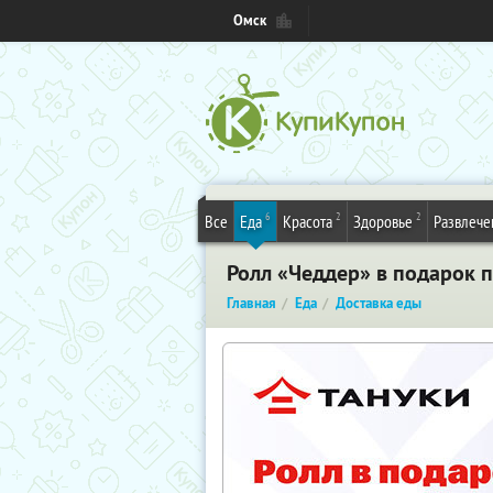
Омск
6
2
2
Все
Еда
Красота
Здоровье
Развлече
Ролл «Чеддер» в подарок п
Главная
Еда
Доставка еды