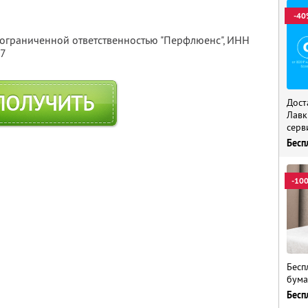
-40
 ограниченной ответственностью "Перфлюенс",
ИНН
57
ПОЛУЧИТЬ
Дост
Лавк
серв
Бесп
-10
Бесп
бума
Бесп