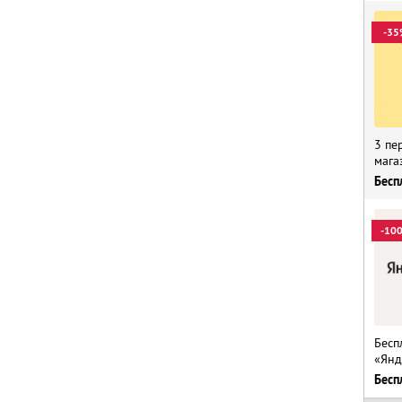
-35
3 пе
мага
Бесп
-10
Бесп
«Янд
Бесп