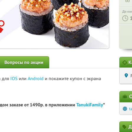
∞
До ко
Вопросы по акции
К
а для
IOS
или
Android
и покажите купон с экрана
О
дом заказе от 1490р. в приложении
TanukiFamily
*
t
Д