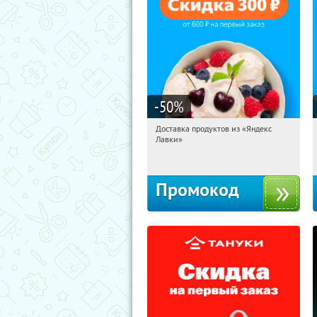
-50
%
Доставка продуктов из «Яндекс
17:29:16
Получили:
5
Лавки»
Россия
Промокод