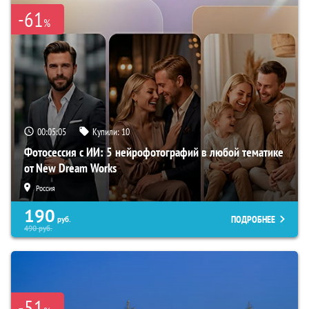
-61
%
00:05:04
Купили:
10
Фотосессия с ИИ: 5 нейрофотографий в любой тематике
от New Dream Works
Россия
190
ПОДРОБНЕЕ
руб.
490
руб.
-51