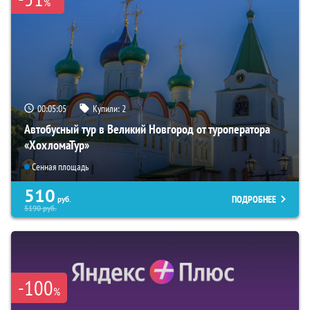
%
00:05:04
Купили:
2
Автобусный тур в Великий Новгород от туроператора
«ХохломаТур»
Сенная площадь
510
ПОДРОБНЕЕ
руб.
5190
руб.
-100
%