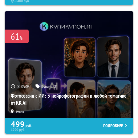
до
6400
руб.
-61
%
00:05:04
Купили:
81
Фотосессия с ИИ: 3 нейрофотографии в любой тематике
от KK AI
Россия
499
ПОДРОБНЕЕ
руб.
1290
руб.