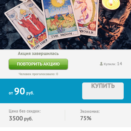
Акция завершилась
14
ПОВТОРИТЬ АКЦИЮ
Купили:
Человек проголосовало: 0
КУПИТЬ
90
от
руб.
Цена без скидки:
Экономия:
3500
75%
руб.