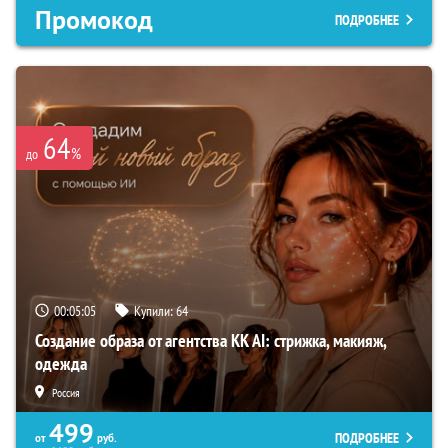
Промокод
ПОДРОБНЕЕ
64
%
до
00:05:04
Купили:
64
Создание образа от агентства KK AI: стрижка, макияж,
одежда
Россия
499
ПОДРОБНЕЕ
от
руб.