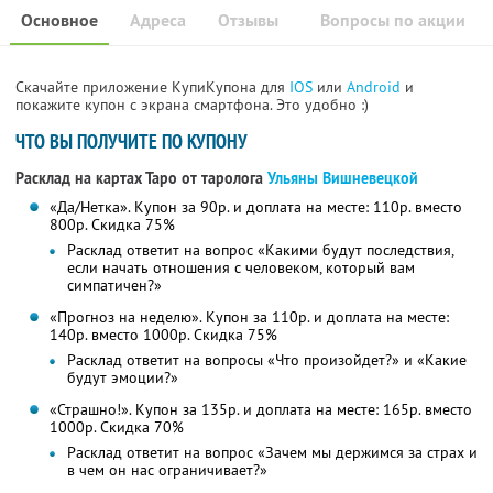
Основное
Адреса
Отзывы
Вопросы по акции
Скачайте приложение КупиКупона для
IOS
или
Android
и
покажите купон с экрана смартфона. Это удобно :)
ЧТО ВЫ ПОЛУЧИТЕ ПО КУПОНУ
Расклад на картах Таро от таролога
Ульяны Вишневецкой
«Да/Нетка». Купон за 90р. и доплата на месте: 110р. вместо
800р. Скидка 75%
Расклад ответит на вопрос «Какими будут последствия,
если начать отношения с человеком, который вам
симпатичен?»
«Прогноз на неделю». Купон за 110р. и доплата на месте:
140р. вместо 1000р. Скидка 75%
Расклад ответит на вопросы «Что произойдет?» и «Какие
будут эмоции?»
«Страшно!». Купон за 135р. и доплата на месте: 165р. вместо
1000р. Скидка 70%
Расклад ответит на вопрос «Зачем мы держимся за страх и
в чем он нас ограничивает?»