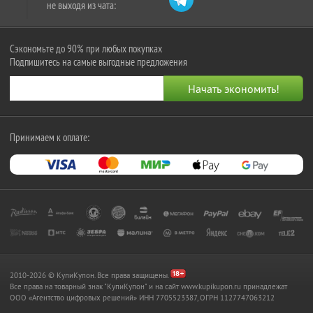
не выходя из чата:
Сэкономьте до 90% при любых покупках
Подпишитесь на самые выгодные предложения
Принимаем к оплате:
2010-2026 © КупиКупон. Все права защищены.
Все права на товарный знак "КупиКупон" и на сайт www.kupikupon.ru принадлежат
OOO «Агентство цифровых решений» ИНН 7705523387, ОГРН 1127747063212