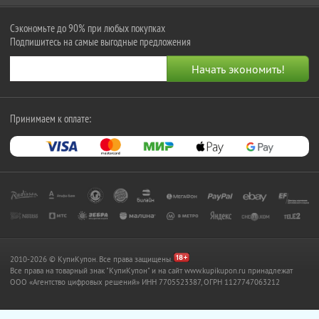
Сэкономьте до 90% при любых покупках
Подпишитесь на самые выгодные предложения
Принимаем к оплате:
2010-2026 © КупиКупон. Все права защищены.
Все права на товарный знак "КупиКупон" и на сайт www.kupikupon.ru принадлежат
OOO «Агентство цифровых решений» ИНН 7705523387, ОГРН 1127747063212