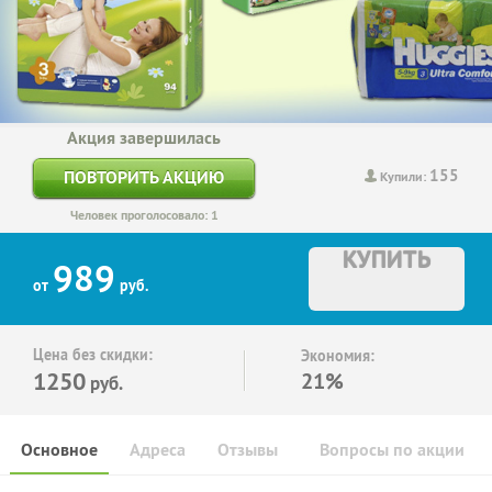
Акция завершилась
155
ПОВТОРИТЬ АКЦИЮ
Купили:
Человек проголосовало: 1
КУПИТЬ
989
от
руб.
Цена без скидки:
Экономия:
1250
21%
руб.
Основное
Адреса
Отзывы
Вопросы по акции