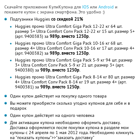
Скачайте приложение КупиКупона для
IOS
или
Android
и
покажите купон с экрана смартфона. Это удобно :)
Подгузники Huggies
со скидкой 21%
Huggies промо Ultra Comfort Giga Pack 12-22 кг 64 шт.
размер 5+ Ultra Comfort Conv Pack 12-22 кг 15 шт. размер 5+
(арт. 9400383) за
989р. вместо 1250р
.
Huggies промо Ultra Comfort Giga Pack 10-16 кг 68 шт.
размер 4+ Ultra Comfort Conv Pack 10-16 кг 17 шт. размер 4+
(арт. 9400382) за
989р. вместо 1250р
.
Huggies промо Ultra Comfort Giga Pack 5-9 кг 94 шт. размер
3+ Ultra Comfort Conv Pack 5-9 кг 21 шт. размер 3+ (арт.
9400380) за
989р. вместо 1250р
.
Huggies промо Ultra Comfort Giga Pack 8-14 кг 80 шт. размер
4+ Ultra Comfort Conv Pack 8-14 кг 19 шт. размер 4+ (арт.
9400381) за
989р. вместо 1250р
.
Один купон действует на покупку одного товара
Вы можете приобрести сколько угодно купонов для себя и в
подарок
Один купон действует на одного человека
Для активации купона необходимо оформить доставку.
Доставка оформляется после покупки купона в разделе мои
купоны с 24 апреля по 1 мая 2012 года. Необходимо кликнуть
на "показать купоны">>"заказать доставку"