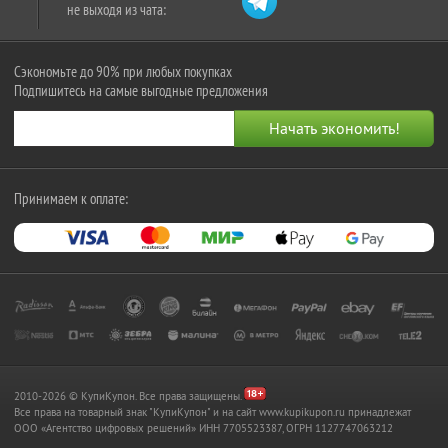
не выходя из чата:
Сэкономьте до 90% при любых покупках
Подпишитесь на самые выгодные предложения
Принимаем к оплате:
2010-2026 © КупиКупон. Все права защищены.
Все права на товарный знак "КупиКупон" и на сайт www.kupikupon.ru принадлежат
OOO «Агентство цифровых решений» ИНН 7705523387, ОГРН 1127747063212