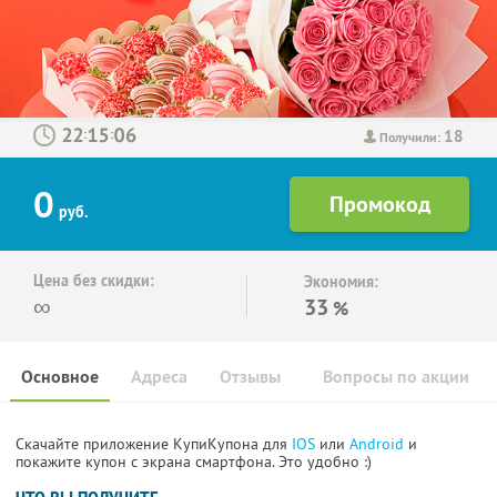
18
:
:
Получили:
0
руб.
Цена без скидки:
Экономия:
∞
33
%
Основное
Адреса
Отзывы
Вопросы по акции
Скачайте приложение КупиКупона для
IOS
или
Android
и
покажите купон с экрана смартфона. Это удобно :)