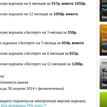
Бро
рсию журнала на 6 месяцев за
557р. вместо 1050р.
ино
Пу
рсию журнала на 12 месяцев за
1050р. вместо
Бе
рсию журнала «Эксперт» на 3 месяца за
350р.
Бе
 журнала «Эксперт» на 3 месяца за
454р. вместо
шк
Бе
рсию журнала «Эксперт» на 6 месяцев за
825р.
рсию журнала «Эксперт» на 12 месяцев за
1200р.
Ра
ску
«Э
стоимость заказа
Бе
 до 30 апреля 2014 г. (включительно)
жащего подписку на электронную версию журнала,
.
Для активации PIN-кода: