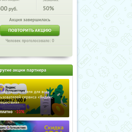
Экономия:
400
50%
руб.
Акция завершилась
ПОВТОРИТЬ АКЦИЮ
Человек проголосовало: 0
ругие акции партнера
нирование отеля для всех
ьзователей сервиса «Яндекс
тешествия»
сплатно
-10%