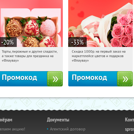
-20
%
-33
%
Торты, пирожные и другие сладости,
Скидка 1000р. на первый заказ на
18:05:34
Получили:
6
18:05:34
Получили:
18
а также товары для праздника на
маркетплейсе цветов и подарков
Россия
Россия
«Флаувау»
«Флаувау»
Промокод
Промокод
тнёрам
Документы
Кон
елаем акцию!
Агентский договор
spro