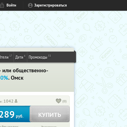
Войти
Зарегистрироваться
17
6
53
Отели
Дети
Промокоды
» или общественно-
50%
. Омск
1042
(0)
и:
289
КУПИТЬ
руб.
 без скидки: