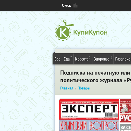
Омск
7
2
2
Все
Еда
Красота
Здоровье
Развлече
Подписка на печатную или
политического журнала «Ру
Главная
Товары