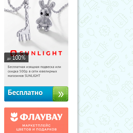
100
%
до
Бесплатная изящная подвеска или
18:05:34
Получили:
77
скидка 500р. в сети ювелирных
Россия
магазинов SUNLIGHT
Бесплатно