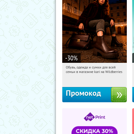
-30
%
Обувь, одежда и сумки для всей
18:05:34
Получили:
32
семьи в магазине kari на Wildberries
Россия
Промокод