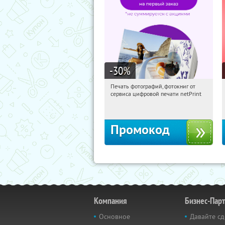
-30
%
Печать фотографий, фотокниг от
18:05:34
Получили:
4
сервиса цифровой печати netPrint
Россия
Промокод
Компания
Бизнес-Пар
Основное
Давайте сд