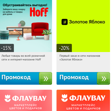
-15
%
-20
%
Любые товары во всей розничной
Первый заказ в сети магазинов
18:05:34
Получили:
83
18:05:34
Получи первым!
сети и интернет-магазине Hoff
«Золотое Яблоко»
Москва, 1-й Волоколамский проезд,
Россия
10с1
Промокод
Промокод