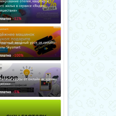
нирование отелей, квартир и
го жилья в сервисе «Яндекс
тешествия»
сплатно
-12%
сплатный вводный урок от онлайн-
олы Skysmart
сплатно
-100%
зличные курсы от онлайн-академии
дюсон»
сплатно
-5%