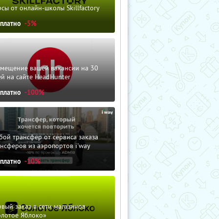
сы от онлайн-школы Skillfactory
сплатно
-5%
змещение вашей вакансии на 30
й на сайте HeadHunter
сплатно
-100%
ой трансфер от сервиса заказа
нсферов из аэропортов i'way
сплатно
-10%
вый заказ в сети магазинов
олотое Яблоко»