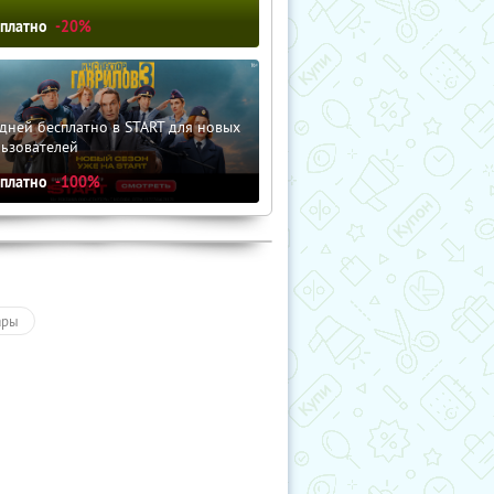
сплатно
-20%
дней бесплатно в START для новых
льзователей
сплатно
-100%
ары