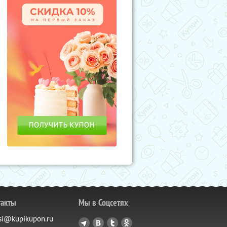
такты
Мы в Соцсетях
si@kupikupon.ru