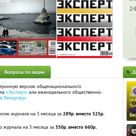
2
Вопросы по акции
Д
ктронную версию общенационального
ала
«Эксперт»
или еженедельного общественно-
Бро
ий Репортер»
пол
Пу
рсию журнала на 3 месяца за
289р. вместо 525р.
Бе
ю журнала на 3 месяца за
350р. вместо 660р.