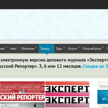
24
1
31
27
13
14
89
ния
Авто
Обучение
Товары
Туры
Услуги
ПолучиКупон
 электронную версию делового журнала «Эксперт
сский Репортер». 3, 6 или 12 месяцев.
Скидка до 
Купил
от
Цена