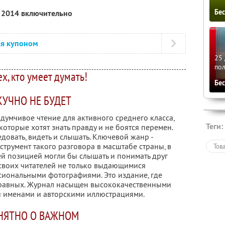
Бе
я 2014 включительно
ся купоном
25 
по
ех, кто умеет думать!
Бе
КУЧНО НЕ БУДЕТ
вдумчивое чтение для активного среднего класса,
Теги:
оторые хотят знать правду и не боятся перемен.
довать, видеть и слышать. Ключевой жанр -
струмент такого разговора в масштабе страны, в
Тов
й позицией могли бы слышать и понимать друг
 своих читателей не только выдающимися
иональными фотографиями. Это издание, где
 равных. Журнал насыщен высококачественными
 именами и авторскими иллюстрациями.
НЯТНО О ВАЖНОМ