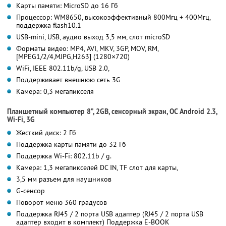
Карты памяти: MicroSD до 16 Гб
Процессор: WM8650, высокоэффективный 800Мгц + 400Мгц,
поддержка flash10.1
USB-mini, USB, аудио выход 3,5 мм, слот microSD
Форматы видео: MP4, AVI, MKV, 3GP, MOV, RM,
[MPEG1/2/4,MJPG,H263] (1280×720)
WiFi, IEEE 802.11b/g, USB 2.0,
Поддерживает внешнюю сеть 3G
Камера: 0,3 мегапикселя
Планшетный компьютер 8”, 2GB, сенсорный экран, ОС Android 2.3,
Wi-Fi, 3G
Жесткий диск: 2 Гб
Поддержка карты памяти до 32 Гб
Поддержка Wi-Fi: 802.11b / g.
Камера: 1,3 мегапикселей DC IN, TF слот для карты,
3,5 мм разъем для наушников
G-сенсор
Поворот меню 360 градусов
Поддержка RJ45 / 2 порта USB адаптер (RJ45 / 2 порта USB
адаптер входит в комплект) Поддержка E-BOOK