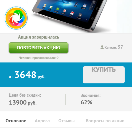
Акция завершилась
57
ПОВТОРИТЬ АКЦИЮ
Купили:
Человек проголосовало: 0
КУПИТЬ
3648
от
руб.
Цена без скидки:
Экономия:
13900
62%
руб.
Основное
Адреса
Отзывы
Вопросы по акции