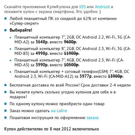
Скачайте приложение КупиКупона для
IOS
или
Android
и
покажите купон с экрана смартфона. Это удобно :)
Любой планшетный ПК со скидкой до 62% от компании
«Супер-секрет»
Выбирайте!
Планшетный компьютер 7", 2GB, ОС Android 2.2, Wi-Fi, 3G (CA-
MID-A2) за
3648р.
вместо
9600р.
Планшетный компьютер 8”, 2GB, ОС Android 2.3, Wi-Fi, 3G (CA-
MID-B3) за
4998р.
вместо
11900р.
Планшетный компьютер 7", 4GB, ОС Android 2.3, Wi-Fi (CA-
MID-A3) за
3990р.
вместо
10500р.
Планшетный компьютер + сотовый телефон(GSM) 7", 4GB, OC
Android 2.3, Wi-Fi (CA-MID-A12) за
5977р.
вместо
13900р.
Бесплатная доставка по всей России! Срок доставки 2-4 недели
Вы можете купить сколько угодно купонов для себя и в
подарок!
По одному купону можно приобрести один товар
Заказ можно сделать
на сайте
Пошаговая инструкция по оформлению
заказа
Купон действителен по 8 мая 2012 включительно