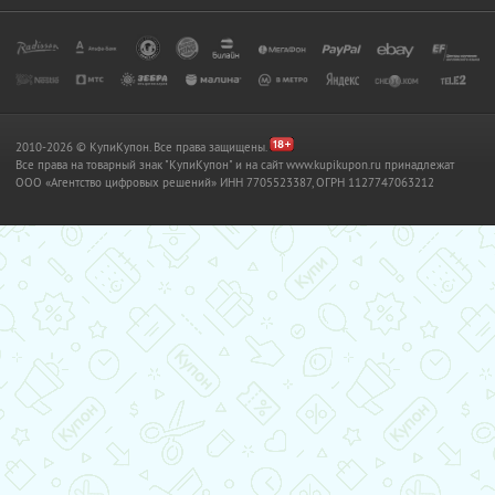
2010-2026 © КупиКупон. Все права защищены.
Все права на товарный знак "КупиКупон" и на сайт www.kupikupon.ru принадлежат
OOO «Агентство цифровых решений» ИНН 7705523387, ОГРН 1127747063212