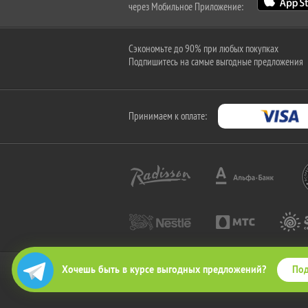
через Мобильное Приложение:
Сэкономьте до 90% при любых покупках
Подпишитесь на самые выгодные предложения
Принимаем к оплате:
Под
Хочешь быть в курсе выгодных предложений?
2010-2026 © КупиКупон. Все права защищены.
Все права на товарный знак "КупиКупон" и на сайт