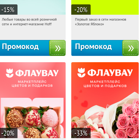
-15
%
-20
%
Любые товары во всей розничной
Первый заказ в сети магазинов
18:24:04
Получили:
83
18:24:04
Получи первым!
сети и интернет-магазине Hoff
«Золотое Яблоко»
Москва, 1-й Волоколамский проезд,
Россия
10с1
Промокод
Промокод
-20
%
-33
%