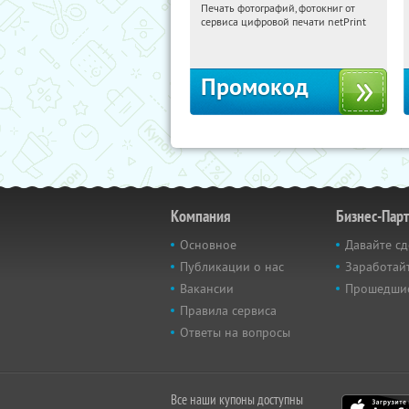
Печать фотографий, фотокниг от
18:24:04
Получили:
4
сервиса цифровой печати netPrint
Россия
Промокод
Компания
Бизнес-Пар
Основное
Давайте сд
Публикации о нас
Заработайт
Вакансии
Прошедши
Правила сервиса
Ответы на вопросы
Все наши купоны доступны