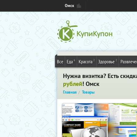
Омск
6
2
2
Все
Еда
Красота
Здоровье
Развлече
Нужна визитка? Есть скидк
рублей
! Омск
Главная
Товары