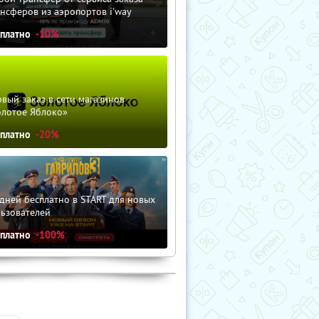
нсферов из аэропортов i'way
сплатно
-10%
вый заказ в сети магазинов
олотое Яблоко»
сплатно
-20%
дней бесплатно в START для новых
льзователей
сплатно
-100%