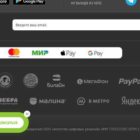
не выходя из чата:
писаться
 www.kupikupon.ru принадлежат OOO «Агентство цифровых решений» ИНН 7705523387, ОГРН