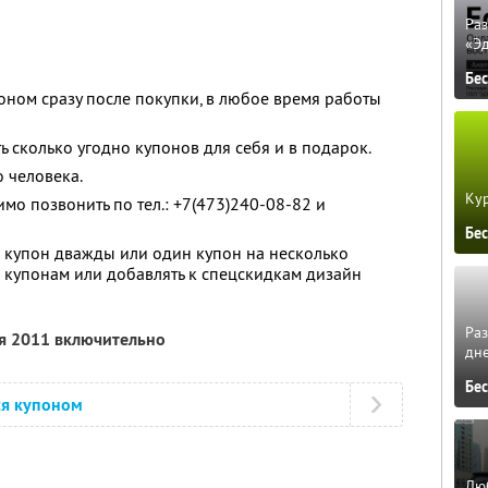
Ра
«Э
Бе
оном сразу после покупки, в любое время работы
ь сколько угодно купонов для себя и в подарок.
 человека.
Кур
мо позвонить по тел.: +7(473)240-08-82 и
Бе
 купон дважды или один купон на несколько
о купонам или добавлять к спецскидкам дизайн
Ра
ря 2011 включительно
дне
Бе
ся купоном
Люб