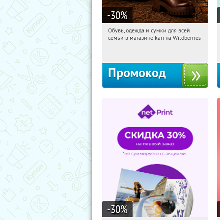
-30
%
Обувь, одежда и сумки для всей
18:24:04
Получи первым!
семьи в магазине kari на Wildberries
Россия
Промокод
-30
%