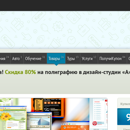
24
1
31
26
13
12
84
ния
Авто
Обучение
Товары
Туры
Услуги
ПолучиКупон
а!
Скидка 80%
на полиграфию в дизайн-студии «А
Купил
Цена