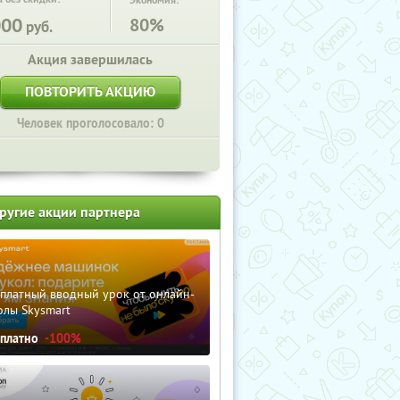
Экономия:
000
80%
руб.
Акция завершилась
ПОВТОРИТЬ АКЦИЮ
Человек проголосовало: 0
ругие акции партнера
сплатный вводный урок от онлайн-
олы Skysmart
сплатно
-100%