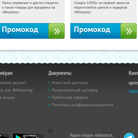
Торты, пирожные и другие сладости,
Скидка 1000р. на первый заказ на
18:24:04
Получили:
6
18:24:04
Получили:
18
а также товары для праздника на
маркетплейсе цветов и подарков
Россия
Россия
«Флаувау»
«Флаувау»
Промокод
Промокод
тнёрам
Документы
Кон
елаем акцию!
Агентский договор
spro
е, как Вебмастер
Лицензионный договор
Связ
е акции
Публичная оферта
Политика конфиденциальности
Ищите скидки поблизости,