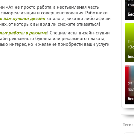
тра
и «А» не просто работа, а неотъемлемая часть
 самореализации и совершенствования. Работники
Бе
ь вам лучший дизайн
каталога, визитки либо афиши
ях, от которых вы вряд ли сможете отказаться!
пыт работы в рекламе
! Специалисты дизайн-студии
зайн рекламного буклета или рекламного плаката,
Пер
лько интерес, но и желание приобрести ваши услуги
«З
Бе
25 
по
Бе
Теги: