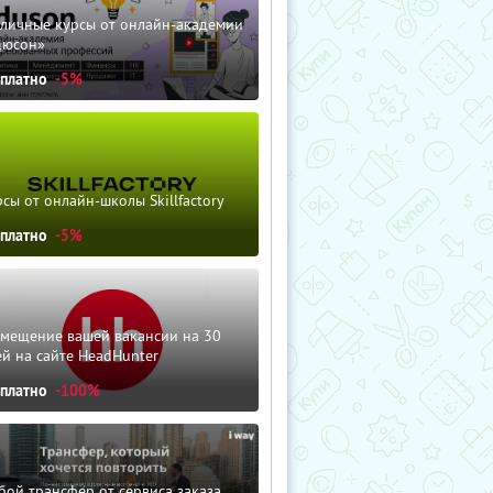
зличные курсы от онлайн-академии
дюсон»
сплатно
-5%
сы от онлайн-школы Skillfactory
сплатно
-5%
змещение вашей вакансии на 30
й на сайте HeadHunter
сплатно
-100%
ой трансфер от сервиса заказа