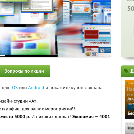
5
Вопросы по акции
Д
а для
IOS
или
Android
и покажите купон с экрана
Бе
зайн-студии «А».
шк
отку афиш для ваших мероприятий!
Бе
вместо 5000 р.
И никаких доплат!
Экономия — 4001