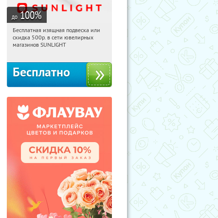
100
%
до
Бесплатная изящная подвеска или
18:24:04
Получили:
73
скидка 500р. в сети ювелирных
Россия
магазинов SUNLIGHT
Бесплатно