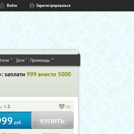
Войти
Зарегистрироваться
16
6
48
Отели
Дети
Промокоды
»: заплати
999 вместо 5000
3
(0)
и:
999
КУПИТЬ
руб.
 без скидки: