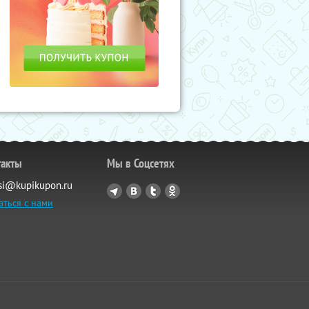
такты
Мы в Соцсетях
si@kupikupon.ru
аться с нами