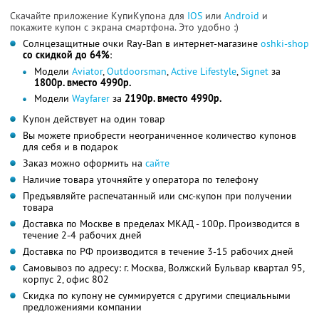
Скачайте приложение КупиКупона для
IOS
или
Android
и
покажите купон с экрана смартфона. Это удобно :)
Солнцезащитные очки Ray-Ban в интернет-магазине
oshki-shop
со скидкой до 64%
:
Модели
Aviator
,
Outdoorsman
,
Active Lifestyle
,
Signet
за
1800р. вместо 4990р.
Модели
Wayfarer
за
2190р. вместо 4990р.
Купон действует на один товар
Вы можете приобрести неограниченное количество купонов
для себя и в подарок
Заказ можно оформить на
сайте
Наличие товара уточняйте у оператора по телефону
Предъявляйте распечатанный или смс-купон при получении
товара
Доставка по Москве в пределах МКАД - 100р. Производится в
течение 2-4 рабочих дней
Доставка по РФ производится в течение 3-15 рабочих дней
Самовывоз по адресу: г. Москва, Волжский Бульвар квартал 95,
корпус 2, офис 802
Скидка по купону не суммируется с другими специальными
предложениями компании