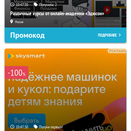
10:47:29
Получили:
2
Различные курсы от онлайн-академии «Эдюсон»
Россия
Промокод
ПОДРОБНЕЕ
-100
%
10:47:29
Получи первым!