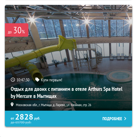
30
%
до
10:47:29
Купи первым!
Отдых для двоих с питанием в отеле Arthurs Spa Hotel
by Mercure в Мытищах
Московская обл., г. Мытищи, д. Ларево, ул. Хвойная, стр. 26
2828
ПОДРОБНЕЕ
от
руб.
до
65700
руб.