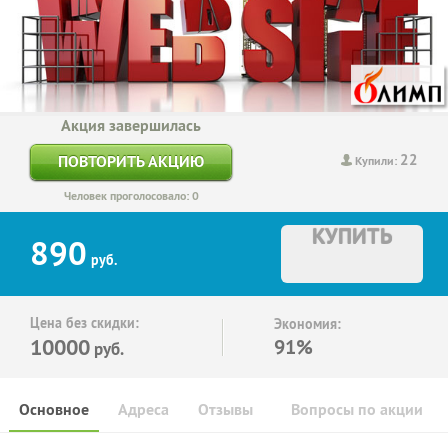
Акция завершилась
22
ПОВТОРИТЬ АКЦИЮ
Купили:
Человек проголосовало: 0
КУПИТЬ
890
руб.
Цена без скидки:
Экономия:
10000
91%
руб.
Основное
Адреса
Отзывы
Вопросы по акции