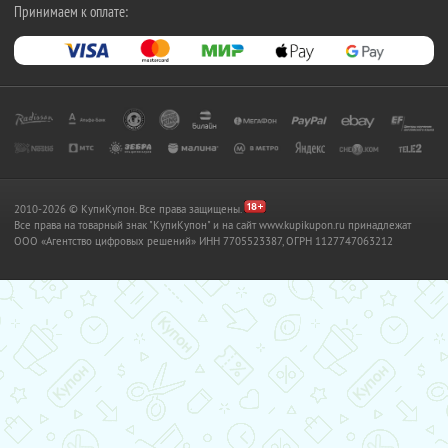
Принимаем к оплате:
2010-2026 © КупиКупон. Все права защищены.
Все права на товарный знак "КупиКупон" и на сайт www.kupikupon.ru принадлежат
OOO «Агентство цифровых решений» ИНН 7705523387, ОГРН 1127747063212