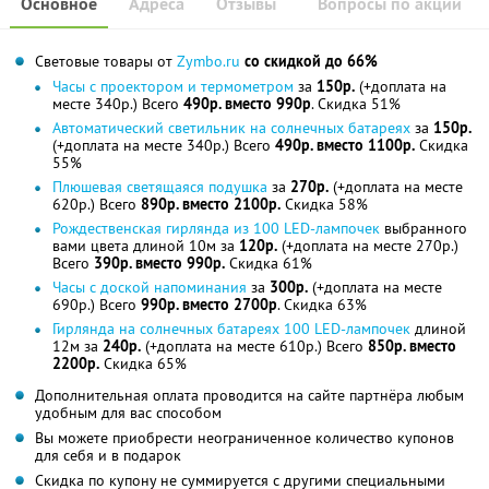
Основное
Адреса
Отзывы
Вопросы по акции
Световые товары от
Zymbo.ru
со скидкой до 66%
Часы с проектором и термометром
за
150р.
(+доплата на
месте 340р.) Всего
490р. вместо 990р
. Скидка 51%
Автоматический светильник на солнечных батареях
за
150р.
(+доплата на месте 340р.) Всего
490р. вместо 1100р.
Скидка
55%
Плюшевая светящаяся подушка
за
270р.
(+доплата на месте
620р.) Всего
890р. вместо 2100р.
Скидка 58%
Рождественская гирлянда из 100 LED-лампочек
выбранного
вами цвета длиной 10м за
120р.
(+доплата на месте 270р.)
Всего
390р. вместо 990р.
Скидка 61%
Часы с доской напоминания
за
300р.
(+доплата на месте
690р.) Всего
990р. вместо 2700р
. Скидка 63%
Гирлянда на солнечных батареях 100 LED-лампочек
длиной
12м за
240р.
(+доплата на месте 610р.) Всего
850р. вместо
2200р.
Скидка 65%
Дополнительная оплата проводится на сайте партнёра любым
удобным для вас способом
Вы можете приобрести неограниченное количество купонов
для себя и в подарок
Скидка по купону не суммируется с другими специальными