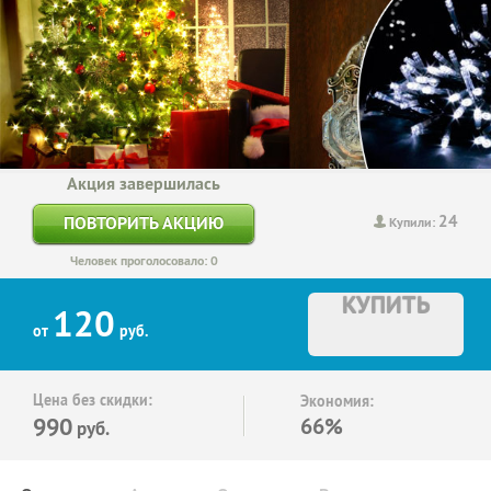
Акция завершилась
24
ПОВТОРИТЬ АКЦИЮ
Купили:
Человек проголосовало: 0
КУПИТЬ
120
от
руб.
Цена без скидки:
Экономия:
990
66%
руб.