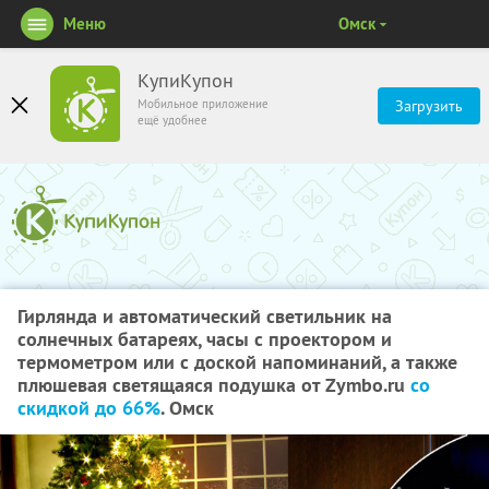
Меню
Омск
КупиКупон
Мобильное приложение
Загрузить
ещё удобнее
Гирлянда и автоматический светильник на
солнечных батареях, часы с проектором и
термометром или с доской напоминаний, а также
плюшевая светящаяся подушка от Zymbo.ru
со
скидкой до 66%
. Омск