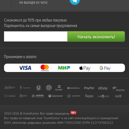
не выходя из чата:
Сэкономьте до 90% при любых покупках
Подпишитесь на самые выгодные предложения
Принимаем к оплате:
2010-2026 © КупиКупон. Все права защищены.
Все права на товарный знак "КупиКупон" и на сайт www.kupikupon.ru принадлежат
OOO «Агентство цифровых решений» ИНН 7705523387, ОГРН 1127747063212