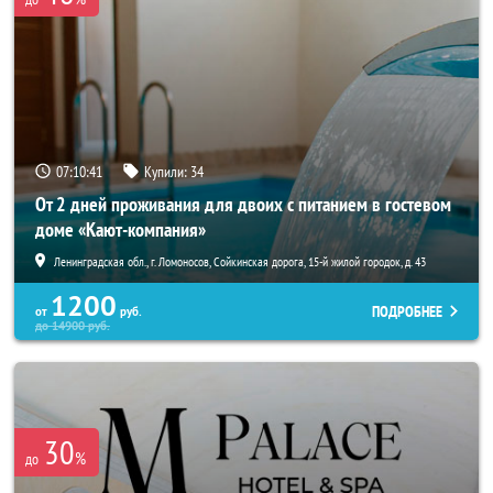
07:10:41
Купили:
34
От 2 дней проживания для двоих с питанием в гостевом
доме «Кают-компания»
Ленинградская обл., г. Ломоносов, Сойкинская дорога, 15-й жилой городок, д. 43
1200
ПОДРОБНЕЕ
от
руб.
до
14900
руб.
30
%
до