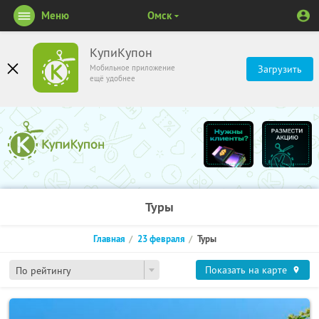
Меню
Омск
КупиКупон
Мобильное приложение
Загрузить
ещё удобнее
Туры
Главная
23 февраля
Туры
Показать на карте
По рейтингу