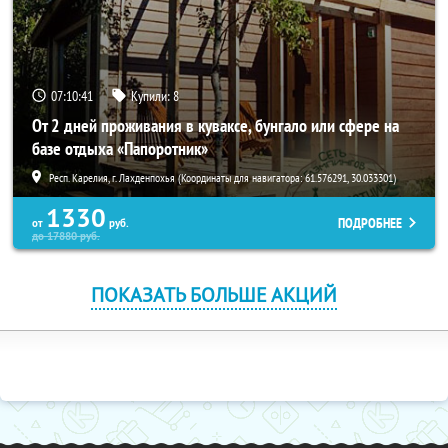
07:10:41
Купили:
8
От 2 дней проживания в куваксе, бунгало или сфере на
базе отдыха «Папоротник»
Респ. Карелия, г. Лахденпохья (Координаты для навигатора: 61.576291, 30.033301)
1330
ПОДРОБНЕЕ
от
руб.
до
17880
руб.
ПОКАЗАТЬ БОЛЬШЕ АКЦИЙ