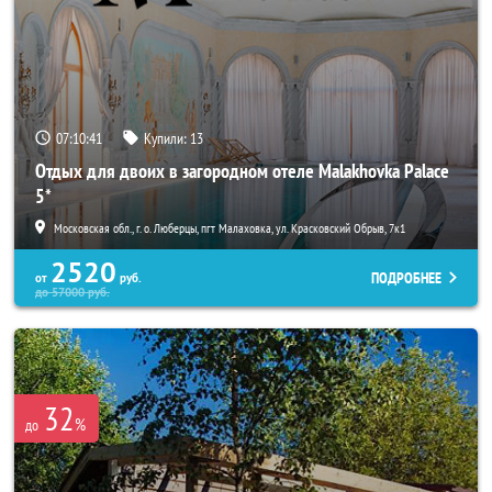
07:10:41
Купили:
13
Отдых для двоих в загородном отеле Malakhovka Palace
5*
Московская обл., г. о. Люберцы, пгт Малаховка, ул. Красковский Обрыв, 7к1
2520
ПОДРОБНЕЕ
от
руб.
до
57000
руб.
32
%
до