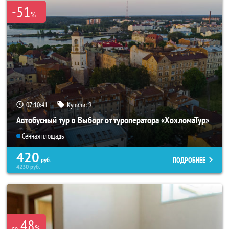
-51
%
07:10:41
Купили:
9
Автобусный тур в Выборг от туроператора «ХохломаТур»
Сенная площадь
420
ПОДРОБНЕЕ
руб.
4230
руб.
48
%
до