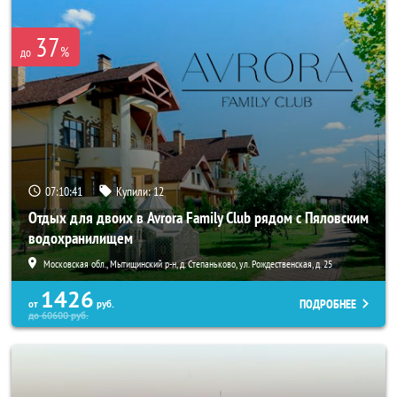
37
%
до
07:10:41
Купили:
12
Отдых для двоих в Avrora Family Club рядом с Пяловским
водохранилищем
Московская обл., Мытищинский р-н, д. Степаньково, ул. Рождественская, д. 25
1426
ПОДРОБНЕЕ
от
руб.
до
60600
руб.