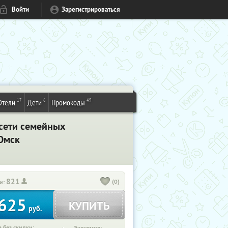
Войти
Зарегистрироваться
17
6
49
Отели
Дети
Промокоды
 сети семейных
Омск
821
(0)
и:
625
КУПИТЬ
руб.
 без скидки: