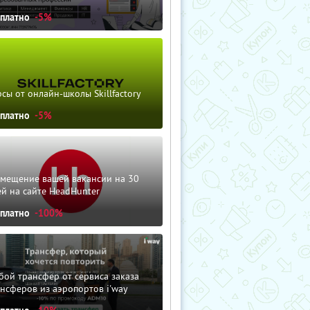
сплатно
-5%
сы от онлайн-школы Skillfactory
сплатно
-5%
змещение вашей вакансии на 30
й на сайте HeadHunter
сплатно
-100%
ой трансфер от сервиса заказа
нсферов из аэропортов i'way