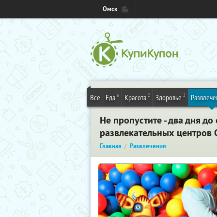
Омск
6
2
2
Все
Еда
Красота
Здоровье
Развлече
Не пропустите - два дня д
развлекательных центров 
Главная
Развлечения