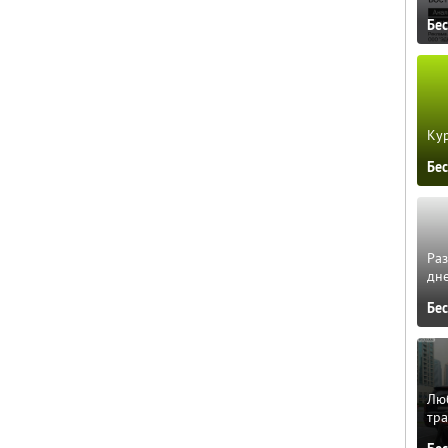
Бе
Кур
Бе
Ра
дне
Бе
Люб
тра