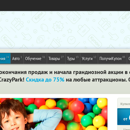
24
1
31
27
13
12
85
ния
Авто
Обучение
Товары
Туры
Услуги
ПолучиКупон
о окончания продаж и начала грандиозной акции в
CrazyPark!
Скидка до 75%
на любые аттракционы. 
Купил
от
Цена