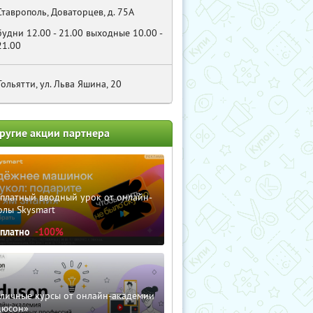
Ставрополь, Доваторцев, д. 75А
будни 12.00 - 21.00 выходные 10.00 -
21.00
Тольятти, ул. Льва Яшина, 20
ругие акции партнера
сплатный вводный урок от онлайн-
олы Skysmart
сплатно
-100%
зличные курсы от онлайн-академии
дюсон»