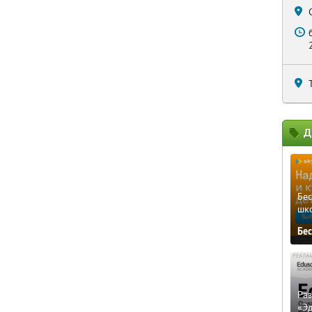
Д
Бе
шк
Бе
Ра
«Э