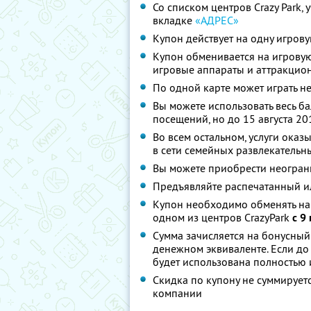
Со списком центров Crazy Park,
вкладке
«АДРЕС»
Купон действует на одну игрову
Купон обменивается на игровую
игровые аппараты и аттракцио
По одной карте может играть н
Вы можете использовать весь ба
посещений, но до 15 августа 20
Во всем остальном, услуги оказ
в сети семейных развлекательны
Вы можете приобрести неограни
Предъявляйте распечатанный ил
Купон необходимо обменять на 
одном из центров CrazyPark
с 9
Сумма зачисляется на бонусный
денежном эквиваленте. Если до 
будет использована полностью и
Скидка по купону не суммируе
компании